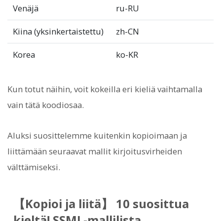
Venäjä
ru-RU
Kiina (yksinkertaistettu)
zh-CN
Korea
ko-KR
Kun totut näihin, voit kokeilla eri kieliä vaihtamalla
vain tätä koodiosaa.
Aluksi suosittelemme kuitenkin kopioimaan ja
liittämään seuraavat mallit kirjoitusvirheiden
välttämiseksi.
【Kopioi ja liitä】 10 suosittua
kieltä! SSML-mallilista