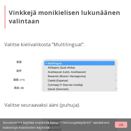
Vinkkejä monikielisen lukunäänen
valintaan
Valitse kielivalikosta ”Multilingual”.
Valitse seuraavaksi ääni (puhuja).
Sivustomme käyttää evästeitä Katso
"Tietosuojakäytäntö"
saadaksesi
OK
lisätietoja evästeiden käytöstä.