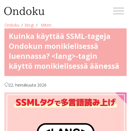
Ondoku
blogi
Miten
Kuinka käyttää SSML-tageja
Ondokun monikielisessä
luennassa? <lang>-tagin
käyttö monikielisessä äänessä
22. heinäkuuta 2026