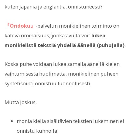
kuten japania ja englantia, onnistuneesti?
『Ondoku』
-palvelun monikielinen toiminto on
kätevä ominaisuus, jonka avulla voit
lukea
monikielistä tekstiä yhdellä äänellä (puhujalla)
.
Koska puhe voidaan lukea samalla äänellä kielen
vaihtumisesta huolimatta, monikielinen puheen
syntetisointi onnistuu luonnollisesti.
Mutta joskus,
monia kieliä sisältävien tekstien lukeminen ei
onnistu kunnolla