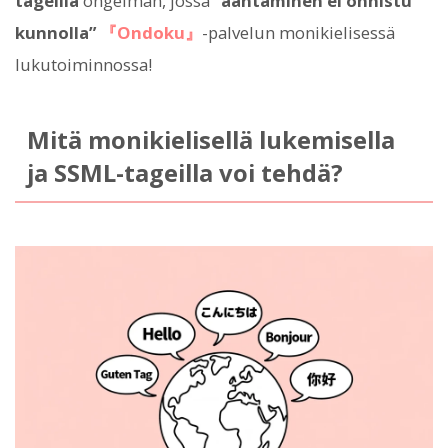
tageilla
ongelman, jossa
”ääntäminen ei onnistu
kunnolla”
『Ondoku』
-palvelun monikielisessä
lukutoiminnossa!
Mitä monikielisellä lukemisella
ja SSML-tageilla voi tehdä?