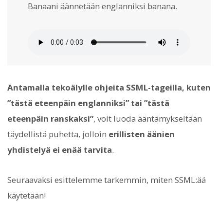
Banaani äännetään englanniksi
banana
.
Antamalla tekoälylle ohjeita SSML-tageilla, kuten
”tästä eteenpäin englanniksi” tai ”tästä
eteenpäin ranskaksi”
, voit luoda ääntämykseltään
täydellistä puhetta, jolloin
erillisten äänien
yhdistelyä ei enää tarvita
.
Seuraavaksi esittelemme tarkemmin, miten SSML:ää
käytetään!