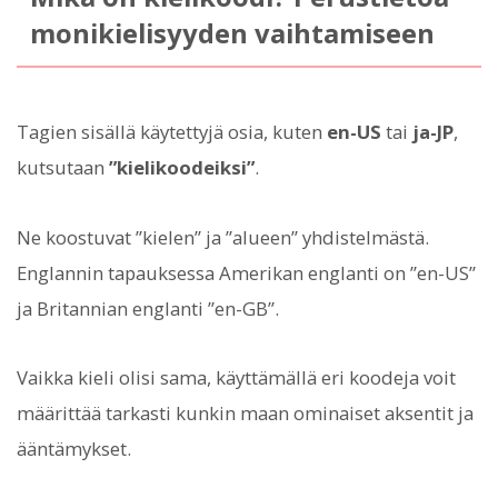
monikielisyyden vaihtamiseen
Tagien sisällä käytettyjä osia, kuten
en-US
tai
ja-JP
,
kutsutaan
”kielikoodeiksi”
.
Ne koostuvat ”kielen” ja ”alueen” yhdistelmästä.
Englannin tapauksessa Amerikan englanti on ”en-US”
ja Britannian englanti ”en-GB”.
Vaikka kieli olisi sama, käyttämällä eri koodeja voit
määrittää tarkasti kunkin maan ominaiset aksentit ja
ääntämykset.