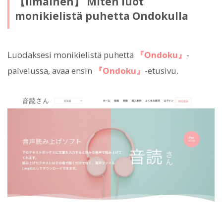
【Ilmainen】 Miten luot
monikielistä puhetta Ondokulla
Luodaksesi monikielistä puhetta
『Ondoku』
-
palvelussa, avaa ensin
『Ondoku』
-etusivu.