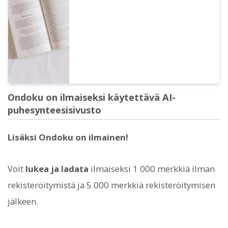
riippumatta siitä, onko kyseessä
yksityishenkilö vai yritys. Huomaathan
kuitenkin, että Ondoku on asettanut tiettyjä
kiellettyjä toimia...
Ondoku on ilmaiseksi käytettävä AI-
puhesynteesisivusto
Lisäksi Ondoku on ilmainen!
Voit
lukea ja ladata
ilmaiseksi 1 000 merkkiä ilman
rekisteröitymistä ja 5 000 merkkiä rekisteröitymisen
jälkeen.