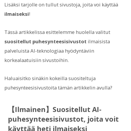
Lisäksi tarjolle on tullut sivustoja, joita voi käyttää
ilmaiseksi
!
Tässä artikkelissa esittelemme huolella valitut
suositellut puhesynteesisivustot
ilmaisista
palveluista AI-teknologiaa hyödyntäviin
korkealaatuisiin sivustoihin.
Haluaisitko sinäkin kokeilla suositeltuja
puhesynteesisivustoita tämän artikkelin avulla?
【Ilmainen】Suositellut AI-
puhesynteesisivustot, joita voit
käyttää heti ilmaiseksi