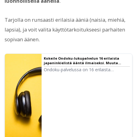
luonnollisella äänellä
.
Tarjolla on runsaasti erilaisia ääniä (naisia, miehiä,
lapsia), ja voit valita käyttötarkoitukseesi parhaiten
sopivan äänen.
Kokeile Ondoku-lukupalvelun 16 erilaista
japaninkielistä ääntä ilmaiseksi. Muuta
vaikutelmaa säätämällä äänenkorkeutta
Ondoku-palvelussa on 16 erilaista
japaninkielistä ääntä. Mukana on tietysti
sekä miesten että naisten ääniä. Olemme
mahdollistaneet 8 yleisesti käytetyn
japaninkielisen äänen ja niiden eri
korkeussäätöjen koekuuntelun.