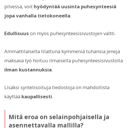
pilvessä, voit
hyödyntää uusinta puhesynteesiä
jopa vanhalla tietokoneella
.
Edullisuus
on myös puhesynteesisivustojen valtti.
Ammattilaiselta tilattuna kymmeniä tuhansia jenejä
maksava työ hoituu ilmaisella puhesynteesisivustolla
ilman kustannuksia
.
Lisäksi syntetisoituja tiedostoja on mahdollista
käyttää
kaupallisesti
.
Mitä eroa on selainpohjaisella ja
asennettavalla mallilla?