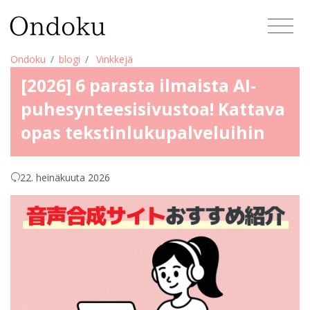
Ondoku
blogi
Vinkkejä
[2026] 6 parasta ilmaista AI-
puhesynteesisivustoa! Kattava
opas tekstinlukupalveluihin
22. heinäkuuta 2026