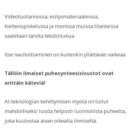
Videotuotannossa, esitysmateriaaleissa,
kieltenopiskelussa ja monissa muissa tilanteissa
saatetaan tarvita tekstinlukua.
Itse nauhoittaminen on kuitenkin yllättävän vaikeaa.
Tällöin ilmaiset puhesynteesisivustot ovat
erittäin käteviä!
AI-teknologian kehittymisen myötä on tullut
mahdolliseksi luoda helposti luonnollista puheetta,
joka kuulostaa aivan oikealta ihmiseltä.