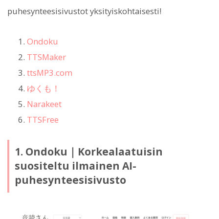
puhesynteesisivustot yksityiskohtaisesti!
Ondoku
TTSMaker
ttsMP3.com
ゆくも！
Narakeet
TTSFree
1. Ondoku｜Korkealaatuisin
suositeltu ilmainen AI-
puhesynteesisivusto