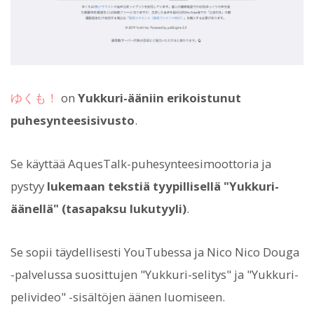
ゆくも！
on
Yukkuri-ääniin erikoistunut
puhesynteesisivusto
.
Se käyttää AquesTalk-puhesynteesimoottoria ja
pystyy
lukemaan tekstiä tyypillisellä "Yukkuri-
äänellä" (tasapaksu lukutyyli)
.
Se sopii täydellisesti YouTubessa ja Nico Nico Douga
-palvelussa suosittujen "Yukkuri-selitys" ja "Yukkuri-
pelivideo" -sisältöjen äänen luomiseen.