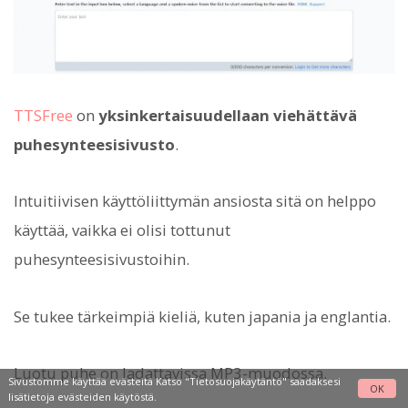
TTSFree
on
yksinkertaisuudellaan viehättävä
puhesynteesisivusto
.
Intuitiivisen käyttöliittymän ansiosta sitä on helppo
käyttää, vaikka ei olisi tottunut
puhesynteesisivustoihin.
Se tukee tärkeimpiä kieliä, kuten japania ja englantia.
Luotu puhe on ladattavissa MP3-muodossa.
Sivustomme käyttää evästeitä Katso
"Tietosuojakäytäntö"
saadaksesi
OK
lisätietoja evästeiden käytöstä.