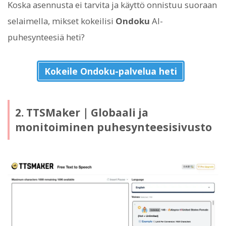
Koska asennusta ei tarvita ja käyttö onnistuu suoraan
selaimella, mikset kokeilisi
Ondoku
AI-
puhesynteesiä heti?
Kokeile Ondoku-palvelua heti
2. TTSMaker｜Globaali ja
monitoiminen puhesynteesisivusto