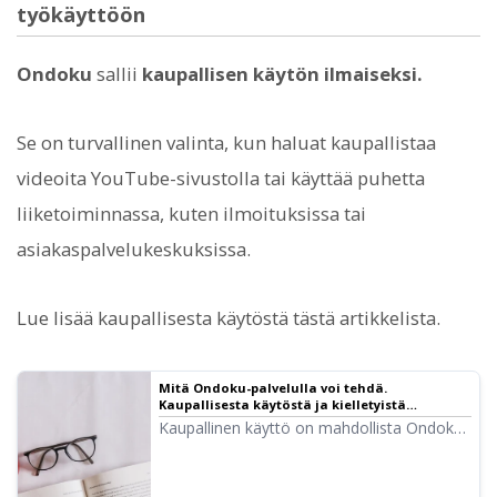
työkäyttöön
Ondoku
sallii
kaupallisen käytön ilmaiseksi.
Se on turvallinen valinta, kun haluat kaupallistaa
videoita YouTube-sivustolla tai käyttää puhetta
liiketoiminnassa, kuten ilmoituksissa tai
asiakaspalvelukeskuksissa.
Lue lisää kaupallisesta käytöstä tästä artikkelista.
Mitä Ondoku-palvelulla voi tehdä.
Kaupallisesta käytöstä ja kielletyistä
toimenpiteistä.
Kaupallinen käyttö on mahdollista Ondoku-
palvelussa. Käyttö suoran tai välillisen
taloudellisen hyödyn tavoittelemiseksi
katsotaan kaupalliseksi käytöksi