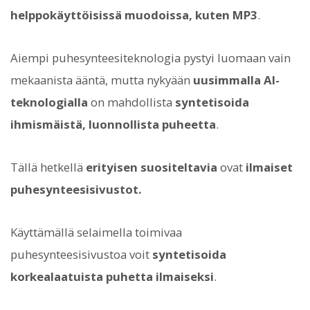
helppokäyttöisissä muodoissa, kuten MP3
.
Aiempi puhesynteesiteknologia pystyi luomaan vain
mekaanista ääntä, mutta nykyään
uusimmalla AI-
teknologialla
on mahdollista
syntetisoida
ihmismäistä, luonnollista puheetta
.
Tällä hetkellä
erityisen suositeltavia
ovat
ilmaiset
puhesynteesisivustot.
Käyttämällä selaimella toimivaa
puhesynteesisivustoa voit
syntetisoida
korkealaatuista puhetta ilmaiseksi
.