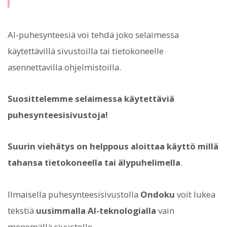
AI-puhesynteesiä voi tehdä joko selaimessa
käytettävillä sivustoilla tai tietokoneelle
asennettavilla ohjelmistoilla.
Suosittelemme selaimessa käytettäviä
puhesynteesisivustoja!
Suurin viehätys on helppous aloittaa käyttö millä
tahansa tietokoneella tai älypuhelimella
.
Ilmaisella puhesynteesisivustolla
Ondoku
voit lukea
tekstiä
uusimmalla AI-teknologialla
vain
menemällä sivustolle.