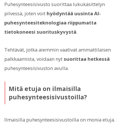
Puhesynteesisivusto suorittaa lukukäsittelyn
pilvessä, joten voit
hyödyntää uusinta AI-
puhesynteesiteknologiaa riippumatta
tietokoneesi suorituskyvystä
.
Tehtävät, jotka aiemmin vaativat ammattilaisen
palkkaamista, voidaan nyt
suorittaa hetkessä
puhesynteesisivuston avulla.
Mitä etuja on ilmaisilla
puhesynteesisivustoilla?
Ilmaisilla puhesynteesisivustoilla on monia etuja.