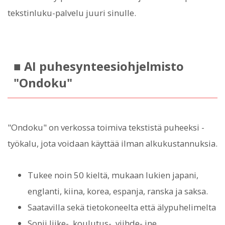
tekstinluku-palvelu juuri sinulle.
■ AI puhesynteesiohjelmisto
"Ondoku"
"Ondoku" on verkossa toimiva tekstistä puheeksi -
työkalu, jota voidaan käyttää ilman alkukustannuksia.
Tukee noin 50 kieltä, mukaan lukien japani,
englanti, kiina, korea, espanja, ranska ja saksa.
Saatavilla sekä tietokoneelta että älypuhelimelta
Sopii liike-, koulutus-, viihde- jne.