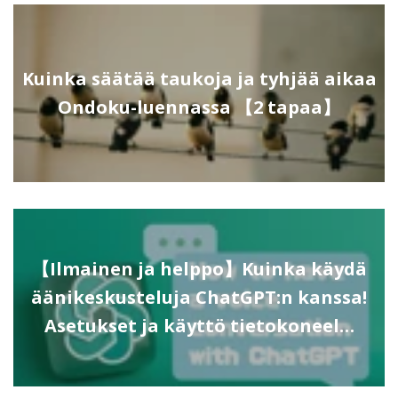
Kuinka säätää taukoja ja tyhjää aikaa
Ondoku-luennassa 【2 tapaa】
【Ilmainen ja helppo】Kuinka käydä
äänikeskusteluja ChatGPT:n kanssa!
Asetukset ja käyttö tietokoneel…