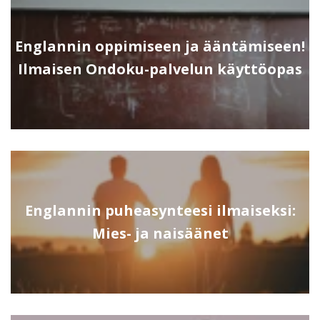
Englannin oppimiseen ja ääntämiseen!
Ilmaisen Ondoku-palvelun käyttöopas
Englannin puheasynteesi ilmaiseksi:
Mies- ja naisäänet