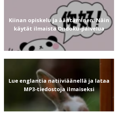
Kiinan opiskelu ja ääntäminen: Näin
käytät ilmaista Ondoku-palvelua
Lue englantia natiiviäänellä ja lataa
MP3-tiedostoja ilmaiseksi