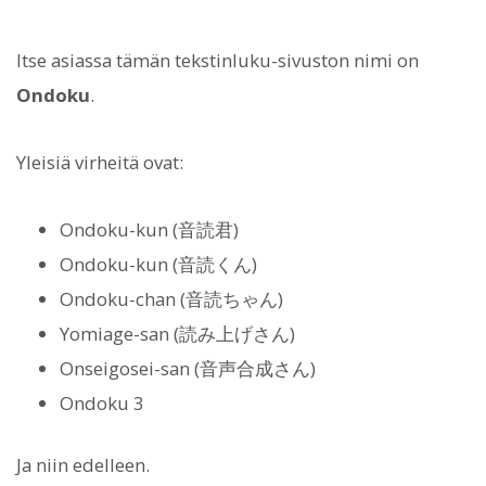
Itse asiassa tämän tekstinluku-sivuston nimi on
Ondoku
.
Yleisiä virheitä ovat:
Ondoku-kun (音読君)
Ondoku-kun (音読くん)
Ondoku-chan (音読ちゃん)
Yomiage-san (読み上げさん)
Onseigosei-san (音声合成さん)
Ondoku 3
Ja niin edelleen.