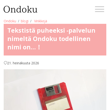
Ondoku
blogi
Vinkkejä
Tekstistä puheeksi -palvelun
nimeltä Ondoku todellinen
nimi on…！
21. heinäkuuta 2026