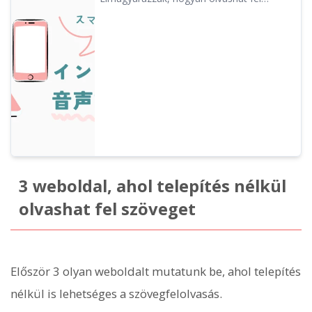
szövegeket webböngészőből telepítés
nélkül. Ingyenes felolvasó szolgáltatásokat
is bemutatunk.
3 weboldal, ahol telepítés nélkül
olvashat fel szöveget
Először 3 olyan weboldalt mutatunk be, ahol telepítés
nélkül is lehetséges a szövegfelolvasás.