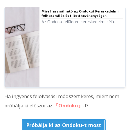
Mire használható az Ondoku? Kereskedelmi
felhasználás és tiltott tevékenységek.
Az Ondoku felületén kereskedelmi célú
felhasználás is lehetséges.
Magánszemélyek és jogi személyek
számára minden olyan használat
kereskedelmi célúnak minősül, amely
közvetlen vagy közvetett anyagi
haszonszerzésre irányul. Felhívjuk figyelmét
azonban, hogy az Ondoku bizonyos tiltott
tevékenységeket is meghatároz. Ezúttal
bemutatjuk, mit szabad és mit nem az
Ondoku-val...
Ha ingyenes felolvasási módszert keres, miért nem
próbálja ki először az
『Ondoku』
-t?
Próbálja ki az Ondoku-t most