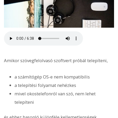
Amikor szövegfelolvasó szoftvert próbál telepíteni,
a számítógép OS-e nem kompatibilis
a telepítési folyamat nehézkes
mivel okostelefonról van szó, nem lehet
telepíteni
és ehhez hasonló különféle kellemetlenségek