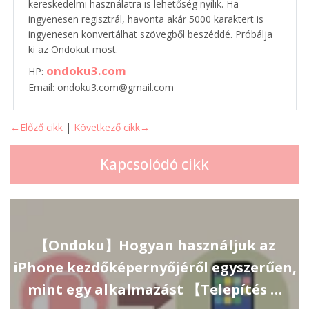
kereskedelmi használatra is lehetőség nyílik. Ha
ingyenesen regisztrál, havonta akár 5000 karaktert is
ingyenesen konvertálhat szövegből beszéddé. Próbálja
ki az Ondokut most.
ondoku3.com
HP:
Email: ondoku3.com@gmail.com
←Előző cikk
|
Következő cikk→
Kapcsolódó cikk
【Ondoku】Hogyan használjuk az
iPhone kezdőképernyőjéről egyszerűen,
mint egy alkalmazást 【Telepítés …