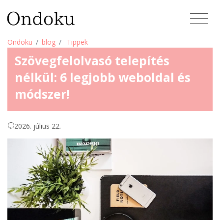
Ondoku
blog
Tippek
Szövegfelolvasó telepítés
nélkül: 6 legjobb weboldal és
módszer!
2026. július 22.