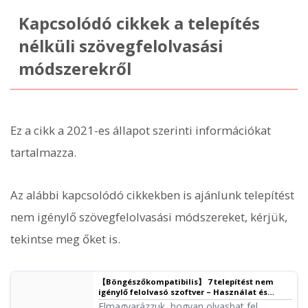
Kapcsolódó cikkek a telepítés
nélküli szövegfelolvasási
módszerekről
Ez a cikk a 2021-es állapot szerinti információkat
tartalmazza.
Az alábbi kapcsolódó cikkekben is ajánlunk telepítést
nem igénylő szövegfelolvasási módszereket, kérjük,
tekintse meg őket is.
【Böngészőkompatibilis】 7 telepítést nem
igénylő felolvasó szoftver – Használat és
ajánlott szolgáltatások
Elmagyarázzuk, hogyan olvashat fel