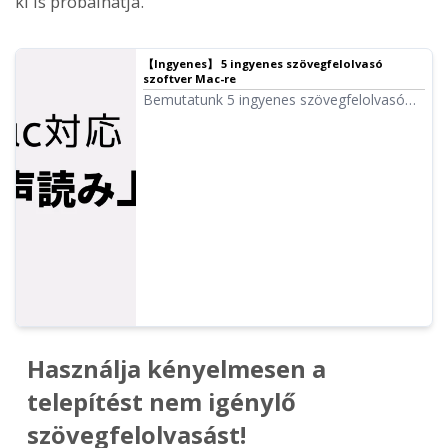
ki is próbálhatja.
【Ingyenes】 5 ingyenes szövegfelolvasó
szoftver Mac-re
Bemutatunk 5 ingyenes szövegfelolvasó
szoftvert (oldalt), amely Mac-en
használható. Sokan szeretnék használni a
Mac OS Siri hangját is, ezért ennek módját
is ismertetjük.
Használja kényelmesen a
telepítést nem igénylő
szövegfelolvasást!