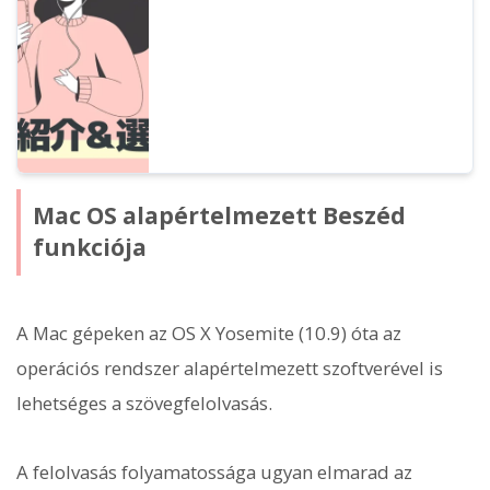
árazás alapján elemezzük a 2026-os év
legfrissebb ajánlatait.
Mac OS alapértelmezett Beszéd
funkciója
A Mac gépeken az OS X Yosemite (10.9) óta az
operációs rendszer alapértelmezett szoftverével is
lehetséges a szövegfelolvasás.
A felolvasás folyamatossága ugyan elmarad az