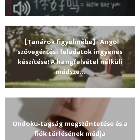
【Tanárok figyelmébe】 Angol
szövegértési feladatok ingyenes
készítése! A hangfelvétel nélküli
módsze…
Ondoku-tagság megszüntetése és a
fiók törlésének módja