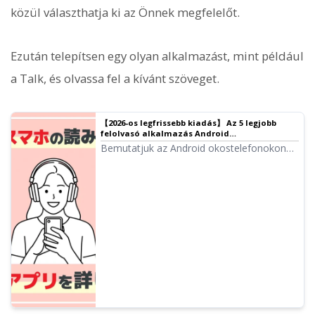
közül választhatja ki az Önnek megfelelőt.
Ezután telepítsen egy olyan alkalmazást, mint például
a Talk, és olvassa fel a kívánt szöveget.
【2026-os legfrissebb kiadás】 Az 5 legjobb
felolvasó alkalmazás Android
okostelefonokhoz!
Bemutatjuk az Android okostelefonokon
használható legjobb felolvasó
alkalmazásokat. Az Android eszközökön
alapértelmezés szerint megtalálható
felolvasó funkciókat is ismertetjük.