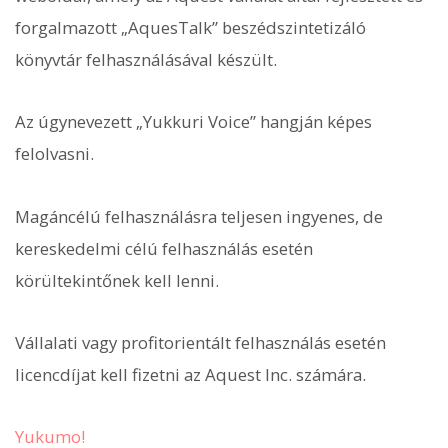
forgalmazott „AquesTalk” beszédszintetizáló
könyvtár felhasználásával készült.
Az úgynevezett „Yukkuri Voice” hangján képes
felolvasni.
Magáncélú felhasználásra teljesen ingyenes, de
kereskedelmi célú felhasználás esetén
körültekintőnek kell lenni.
Vállalati vagy profitorientált felhasználás esetén
licencdíjat kell fizetni az Aquest Inc. számára.
Yukumo!