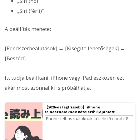
„Siri (nő)”
„Siri (férfi)”
A beállítás menete:
[Rendszerbeállítások] → [Kisegítő lehetőségek] →
[Beszéd]
Itt tudja beállítani. iPhone vagy iPad eszközén ezt
akár most azonnal ki is próbálhatja.
【2026-os legfrissebb】 iPhone
felhasználóknak kötelező! 8 ajánlott
automatikus szövegfelolvasó alkalmazás
iPhone felhasználóknak kötelező darab! 8
összehasonlítása
olyan alkalmazás alapos összehasonlítása,
amely természetes hangon olvassa fel a
szövegeket. Hangminőség, kezelhetőség és