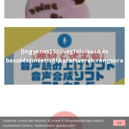
[Ingyenes] Szövegfelolvasó és
beszédszintetizáló szoftverek rangsora
Oldalunk cookie-kat használ. A cookie-k használatával kapcsolatos
OK
részletekért lásd az
"Adatvédelmi szabályzatot"
.