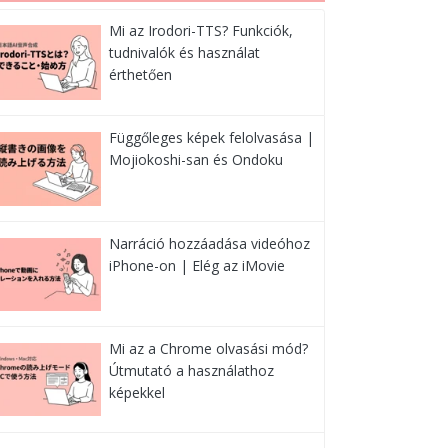
Mi az Irodori-TTS? Funkciók,
tudnivalók és használat
érthetően
Függőleges képek felolvasása |
Mojiokoshi-san és Ondoku
Narráció hozzáadása videóhoz
iPhone-on | Elég az iMovie
Mi az a Chrome olvasási mód?
Útmutató a használathoz
képekkel