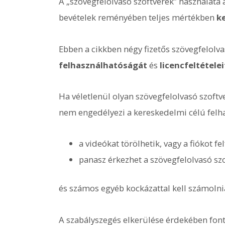
A „szövegfelolvasó szoftverek” használata
bevételek reményében teljes mértékben
k
Ebben a cikkben négy fizetős szövegfelolv
felhasználhatóságát
és
licencfeltételei
Ha véletlenül olyan szövegfelolvasó szoftv
nem engedélyezi a kereskedelmi célú felha
a videókat törölhetik, vagy a fiókot fe
panasz érkezhet a szövegfelolvasó szo
és számos egyéb kockázattal kell számolni
A szabályszegés elkerülése érdekében fonto