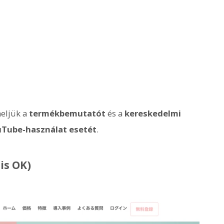
meljük a
termékbemutatót
és a
kereskedelmi
uTube-használat esetét
.
is OK)