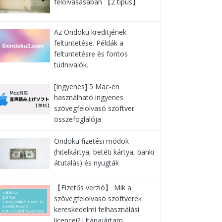
felolvasásában 【2 típus】
Az Ondoku kreditjének
feltüntetése. Példák a
feltüntetésre és fontos
tudnivalók.
[Ingyenes] 5 Mac-en
használható ingyenes
szövegfelolvasó szoftver
összefoglalója
Ondoku fizetési módok
(hitelkártya, betéti kártya, banki
átutalás) és nyugták
【Fizetős verzió】 Mik a
szövegfelolvasó szoftverek
kereskedelmi felhasználási
licencei? Utánajártam …