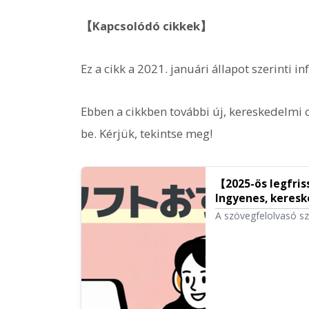
【Kapcsolódó cikkek】
Ez a cikk a 2021. januári állapot szerinti 
Ebben a cikkben további új, kereskedelmi c
be. Kérjük, tekintse meg!
【2025-ös legfris
Ingyenes, keresk
bemutatása | On
A szövegfelolvasó sz
eszközök a telepítés
verziókig, beleértve 