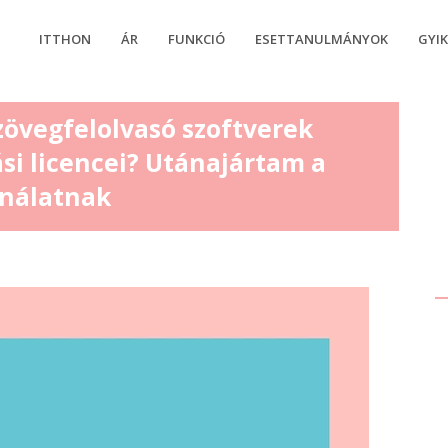
ITTHON
ÁR
FUNKCIÓ
ESETTANULMÁNYOK
GYI
zövegfelolvasó szoftverek
si licencei? Utánajártam a
ználatnak