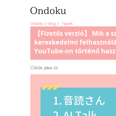
Ondoku
blog
Tippek
【Fizetős verzió】 Mik a s
kereskedelmi felhasználá
YouTube-on történő has
2026. július 22.