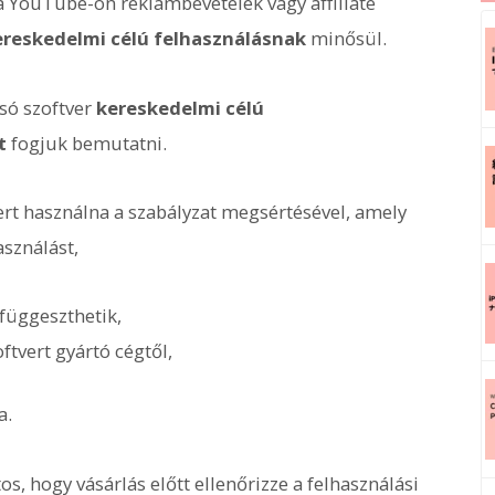
 a YouTube-on reklámbevételek vagy affiliate
ereskedelmi célú felhasználásnak
minősül.
asó szoftver
kereskedelmi célú
t
fogjuk bemutatni.
ert használna a szabályzat megsértésével, amely
sználást,
lfüggeszthetik,
ftvert gyártó cégtől,
a.
s, hogy vásárlás előtt ellenőrizze a felhasználási