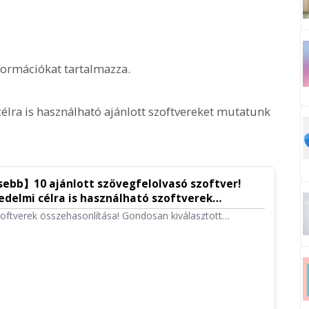
információkat tartalmazza.
élra is használható ajánlott szoftvereket mutatunk
sebb】10 ajánlott szövegfelolvasó szoftver!
edelmi célra is használható szoftverek
doku szövegfelolvasó szoftver
oftverek összehasonlítása! Gondosan kiválasztott
t nem igénylő böngésző alapúaktól a nagy tudású asztali
az ingyenesen kereskedelmi célra is használhatókat.