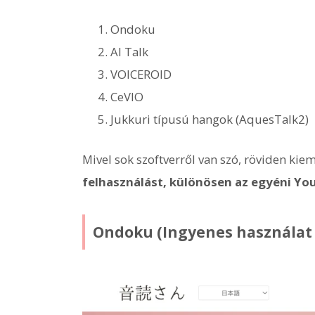
Ondoku
AI Talk
VOICEROID
CeVIO
Jukkuri típusú hangok (AquesTalk2)
Mivel sok szoftverről van szó, röviden kie
felhasználást, különösen az egyéni Yo
Ondoku (Ingyenes használat 