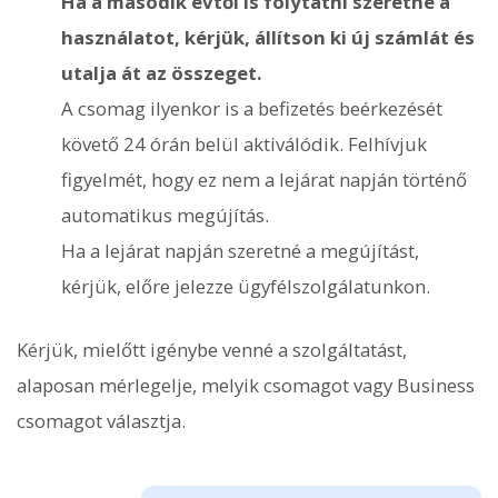
Ha a második évtől is folytatni szeretné a
használatot, kérjük, állítson ki új számlát és
utalja át az összeget.
A csomag ilyenkor is a befizetés beérkezését
követő 24 órán belül aktiválódik. Felhívjuk
figyelmét, hogy ez nem a lejárat napján történő
automatikus megújítás.
Ha a lejárat napján szeretné a megújítást,
kérjük, előre jelezze ügyfélszolgálatunkon.
Kérjük, mielőtt igénybe venné a szolgáltatást,
alaposan mérlegelje, melyik csomagot vagy Business
csomagot választja.