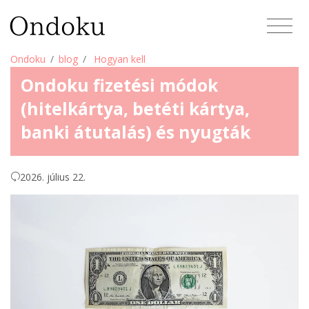
Ondoku
blog
Hogyan kell
Ondoku fizetési módok
(hitelkártya, betéti kártya,
banki átutalás) és nyugták
2026. július 22.