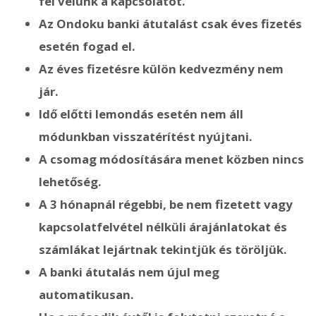
fel velünk a kapcsolatot.
Az Ondoku banki átutalást csak éves fizetés
esetén fogad el.
Az éves fizetésre külön kedvezmény nem
jár.
Idő előtti lemondás esetén nem áll
módunkban visszatérítést nyújtani.
A csomag módosítására menet közben nincs
lehetőség.
A 3 hónapnál régebbi, be nem fizetett vagy
kapcsolatfelvétel nélküli árajánlatokat és
számlákat lejártnak tekintjük és töröljük.
A banki átutalás nem újul meg
automatikusan.