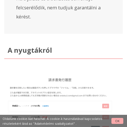
felcserélődik, nem tudjuk garantálni a
kérést.
A nyugtákról
Oldalunk cookie-kat használ. A cookie-k használatával kapcsolatos
OK
részletekért lásd az
"Adatvédelmi szabályzatot"
.