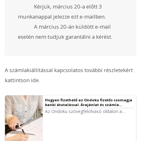
Kérjük, március 20-a előtt 3
munkanappal jelezze ezt e-mailben.
A március 20-án küldött e-mail
esetén nem tudjuk garantálni a kérést.
A számlakiállítással kapcsolatos további részletekért
kattintson ide.
Hogyan fizethető az Ondoku fizetős csomagja
banki átutalással. Árajánlat és számla
kiállítása. A nyugtákról | Ondoku
Az Ondoku szövegfelolvasó oldalon a
szövegfelolvasó szoftver
beállítások menüben egyszerűen állíthat ki
számlát vagy árajánlatot. Részletes
útmutató a számla-, árajánlat- és
nyugtakiállítás menetéről.