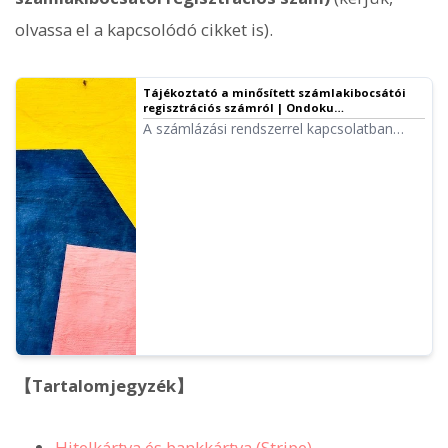
olvassa el a kapcsolódó cikket is).
Tájékoztató a minősített számlakibocsátói
regisztrációs számról | Ondoku
szövegfelolvasó szoftver
A számlázási rendszerrel kapcsolatban
vállalatunk befejezte a minősített
számlakibocsátói regisztrációs kérelem
benyújtását, ezért közzétesszük
regisztrációs számunkat.
【Tartalomjegyzék】
Hitelkártya és bankkártya (Stripe)