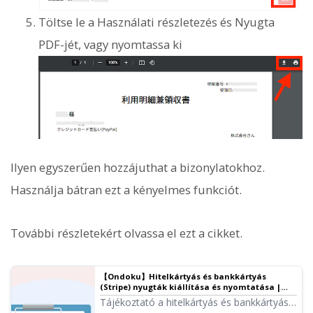
Töltse le a Használati részletezés és Nyugta
PDF-jét, vagy nyomtassa ki
Ilyen egyszerűen hozzájuthat a bizonylatokhoz.
Használja bátran ezt a kényelmes funkciót.
További részletekért olvassa el ezt a cikket.
【Ondoku】Hitelkártyás és bankkártyás
(Stripe) nyugták kiállítása és nyomtatása |
Ondoku szövegfelolvasó szoftver
Tájékoztató a hitelkártyás és bankkártyás