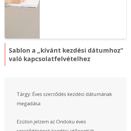
Sablon a „kívánt kezdési dátumhoz”
való kapcsolatfelvételhez
Tárgy: Éves szerződés kezdési dátumának
megadása
Ezúton jelzem az Ondoku éves
szerződésének kezdési időpontját.