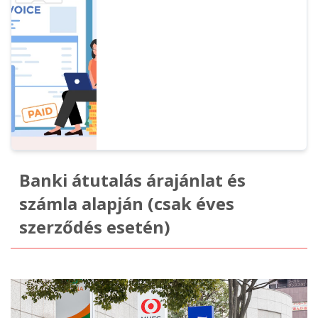
fizetés esetén kiállított nyugtákról.
Nyugtaigény esetén a nyugtaigazoló e-mail
vagy az Ondoku által kiállított használati
részletezés és nyugta szolgál bizonylatként.
Banki átutalás árajánlat és
számla alapján (csak éves
szerződés esetén)