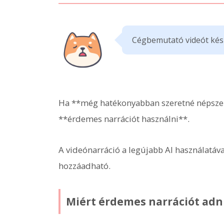
Cégbemutató videót készí
Ha **még hatékonyabban szeretné népszerű
**érdemes narrációt használni**.
A videónarráció a legújabb AI használatáv
hozzáadható.
Miért érdemes narrációt adn