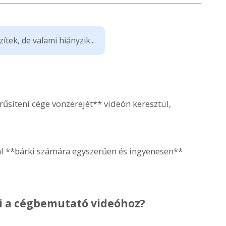
tek, de valami hiányzik...
síteni cége vonzerejét** videón keresztül,
al **bárki számára egyszerűen és ingyenesen**
i a cégbemutató videóhoz?