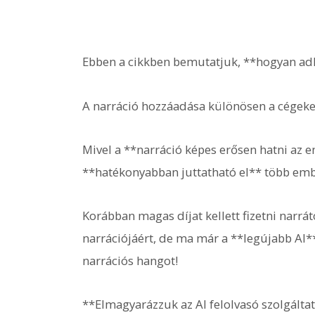
Ebben a cikkben bemutatjuk, **hogyan ad
A narráció hozzáadása különösen a cégeket
Mivel a **narráció képes erősen hatni az 
**hatékonyabban juttatható el** több em
Korábban magas díjat kellett fizetni narr
narrációjáért, de ma már a **legújabb AI*
narrációs hangot!
**Elmagyarázzuk az AI felolvasó szolgáltat