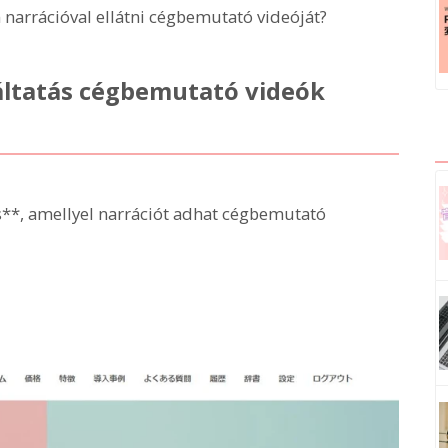
narrációval ellátni cégbemutató videóját?
gáltatás cégbemutató videók
ás**, amellyel narrációt adhat cégbemutató