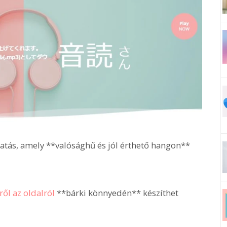
atás, amely **valósághű és jól érthető hangon**
ről az oldalról
**bárki könnyedén** készíthet