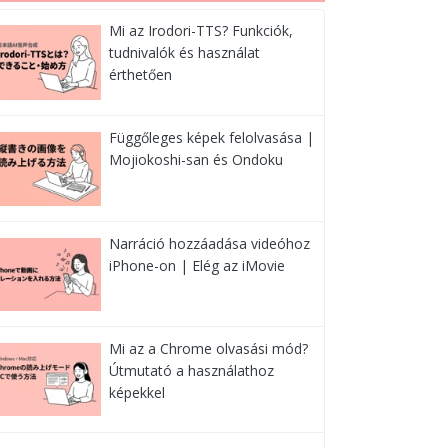
Mi az Irodori-TTS? Funkciók,
tudnivalók és használat
érthetően
Függőleges képek felolvasása |
Mojiokoshi-san és Ondoku
Narráció hozzáadása videóhoz
iPhone-on | Elég az iMovie
Mi az a Chrome olvasási mód?
Útmutató a használathoz
képekkel