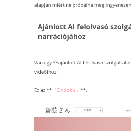
alapján miért ne próbálná meg ingyenesen 
Ajánlott AI felolvasó szol
narrációjához
Van egy **ajánlott AI felolvasó szolgáltat
videóihoz!
Ez az **
『Ondoku』
**.