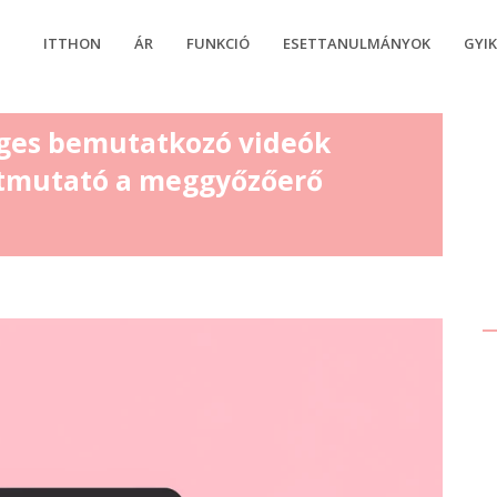
ITTHON
ÁR
FUNKCIÓ
ESETTANULMÁNYOK
GYI
céges bemutatkozó videók
 útmutató a meggyőzőerő