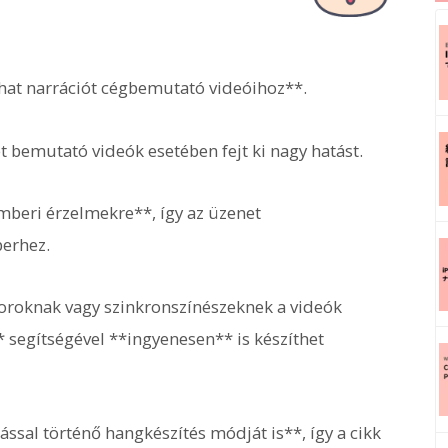
hat narrációt cégbemutató videóihoz**.
 bemutató videók esetében fejt ki nagy hatást.
emberi érzelmekre**, így az üzenet
berhez.
átoroknak vagy szinkronszínészeknek a videók
* segítségével **ingyenesen** is készíthet
ással történő hangkészítés módját is**, így a cikk