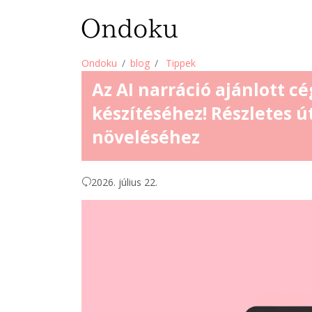
Ondoku
blog
Tippek
Az AI narráció ajánlott 
készítéséhez! Részletes
növeléséhez
2026. július 22.