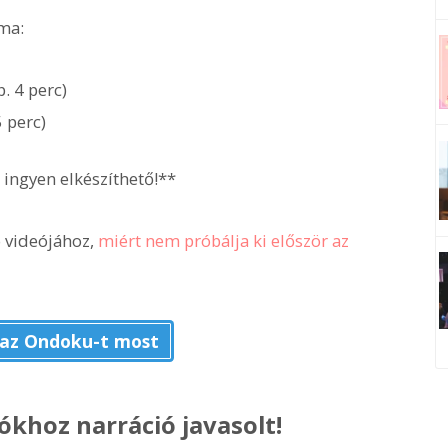
ma:
. 4 perc)
5 perc)
 ingyen elkészíthető!**
 videójához,
miért nem próbálja ki először az
i az Ondoku-t most
khoz narráció javasolt!