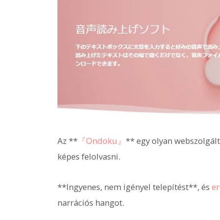
Az **
『Ondoku』
** egy olyan webszolgált
képes felolvasni.
**Ingyenes, nem igényel telepítést**, és
er
narrációs hangot.