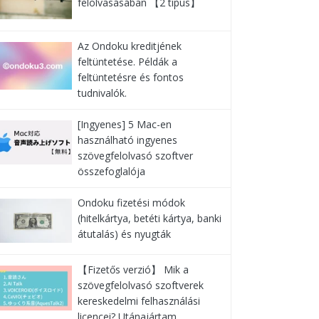
felolvasásában 【2 típus】
Az Ondoku kreditjének
feltüntetése. Példák a
feltüntetésre és fontos
tudnivalók.
[Ingyenes] 5 Mac-en
használható ingyenes
szövegfelolvasó szoftver
összefoglalója
Ondoku fizetési módok
(hitelkártya, betéti kártya, banki
átutalás) és nyugták
【Fizetős verzió】 Mik a
szövegfelolvasó szoftverek
kereskedelmi felhasználási
licencei? Utánajártam …