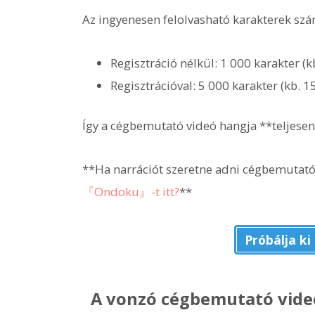
Az ingyenesen felolvasható karakterek szá
Regisztráció nélkül: 1 000 karakter (kb
Regisztrációval: 5 000 karakter (kb. 1
Így a cégbemutató videó hangja **teljesen
**Ha narrációt szeretne adni cégbemutató
『Ondoku』-t itt?
**
Próbálja k
A vonzó cégbemutató videó