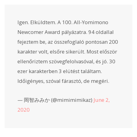
Igen. Elküldtem. A 100. All-Yomimono
Newcomer Award pályázatra. 94 oldallal
fejeztem be, az összefoglaló pontosan 200
karakter volt, elsőre sikerült. Most először
ellenőriztem szövegfelolvasóval, és jó. 30
ezer karakterben 3 elütést találtam.
Időigényes, szóval fárasztó, de megéri.
— 岡智みみか (@mimimimikaz)
June 2,
2020