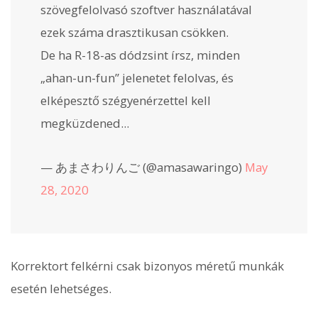
szövegfelolvasó szoftver használatával
ezek száma drasztikusan csökken.
De ha R-18-as dódzsint írsz, minden
„ahan-un-fun” jelenetet felolvas, és
elképesztő szégyenérzettel kell
megküzdened...
— あまさわりんご (@amasawaringo)
May
28, 2020
Korrektort felkérni csak bizonyos méretű munkák
esetén lehetséges.