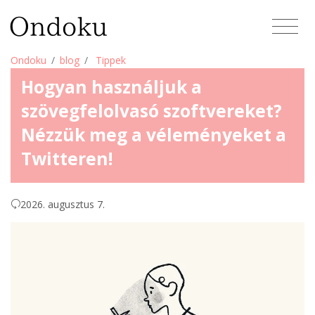
Ondoku
blog
Tippek
Hogyan használjuk a
szövegfelolvasó szoftvereket?
Nézzük meg a véleményeket a
Twitteren!
2026. augusztus 7.