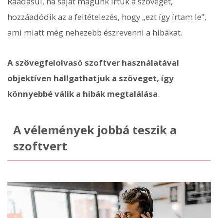
Ráadásul, ha saját magunk írtuk a szöveget,
hozzáadódik az a feltételezés, hogy „ezt így írtam le”,
ami miatt még nehezebb észrevenni a hibákat.
A szövegfelolvasó szoftver használatával
objektíven hallgathatjuk a szöveget, így
könnyebbé válik a hibák megtalálása
.
A vélemények jobbá teszik a
szoftvert