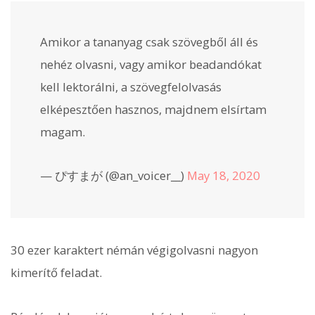
Amikor a tananyag csak szövegből áll és
nehéz olvasni, vagy amikor beadandókat
kell lektorálni, a szövegfelolvasás
elképesztően hasznos, majdnem elsírtam
magam.
— ぴすまが (@an_voicer__)
May 18, 2020
30 ezer karaktert némán végigolvasni nagyon
kimerítő feladat.