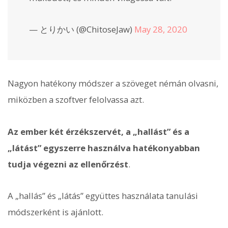
— とりかい (@ChitoseJaw)
May 28, 2020
Nagyon hatékony módszer a szöveget némán olvasni,
miközben a szoftver felolvassa azt.
Az ember két érzékszervét, a „hallást” és a
„látást” egyszerre használva hatékonyabban
tudja végezni az ellenőrzést
.
A „hallás” és „látás” együttes használata tanulási
módszerként is ajánlott.