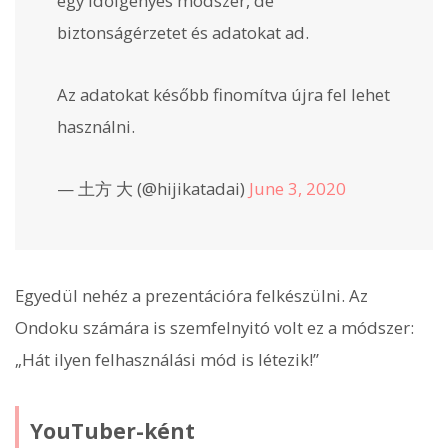
egy időigényes módszer, de
biztonságérzetet és adatokat ad.
Az adatokat később finomítva újra fel lehet
használni.
— 土方 大 (@hijikatadai)
June 3, 2020
Egyedül nehéz a prezentációra felkészülni. Az
Ondoku számára is szemfelnyitó volt ez a módszer:
„Hát ilyen felhasználási mód is létezik!”
YouTuber-ként