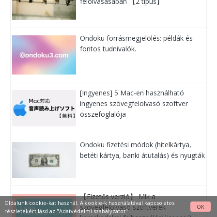
felolvasásában 【2 típus】
Ondoku forrásmegjelölés: példák és
fontos tudnivalók.
[Ingyenes] 5 Mac-en használható
ingyenes szövegfelolvasó szoftver
összefoglalója
Ondoku fizetési módok (hitelkártya,
betéti kártya, banki átutalás) és nyugták
【Fizetős verzió】 Mik a
Oldalunk cookie-kat használ. A cookie-k használatával kapcsolatos
szövegfelolvasó szoftverek
OK
részletekért lásd az
"Adatvédelmi szabályzatot"
.