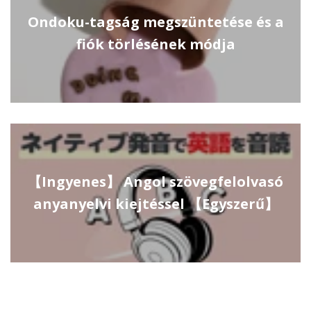
Ondoku-tagság megszüntetése és a
fiók törlésének módja
【Ingyenes】 Angol szövegfelolvasó
anyanyelvi kiejtéssel 【Egyszerű】