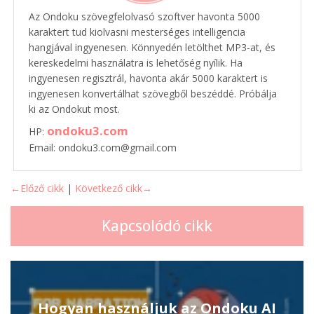
Az Ondoku szövegfelolvasó szoftver havonta 5000
karaktert tud kiolvasni mesterséges intelligencia
hangjával ingyenesen. Könnyedén letölthet MP3-at, és
kereskedelmi használatra is lehetőség nyílik. Ha
ingyenesen regisztrál, havonta akár 5000 karaktert is
ingyenesen konvertálhat szövegből beszéddé. Próbálja
ki az Ondokut most.
ondoku3.com
HP:
Email: ondoku3.com@gmail.com
←Előző cikk
|
Következő cikk→
Kapcsolódó cikk
Hogyan használjuk az Ondoku AI