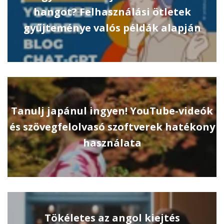
hangot? Felhasználási ötletek
gyűjteménye valós példák alapján
Tanulj japánul ingyen! YouTube-videók
és szövegfelolvasó szoftverek hatékony
használata
Tökéletes az angol kiejtés