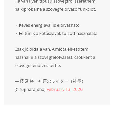
Ha van ilyen típusú szövegíró, szeretném,
ha kipróbálná a szövegfelolvasó funkciót.
・Kevés energiával is elolvasható
・Feltűnik a kötőszavak túlzott használata
Csak jó oldala van. Amióta elkezdtem
használni a szövegfelolvasást, csökkent a
szövegellenőrzés terhe.
— 藤原 将｜神戸のライター（社長）
(@fujihara_sho)
February 13, 2020