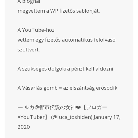
A blognál
megvettem a WP fizetős sablonját.
A YouTube-hoz
vettem egy fizetős automatikus felolvasó
szoftvert.
A szükséges dolgokra pénzt kell áldozni.
A Vásárlás gomb = az elszántság erősödik.
— ルカ@都市伝説の女神❤️【ブロガー
×YouTuber】 (@luca_toshiden) January 17,
2020