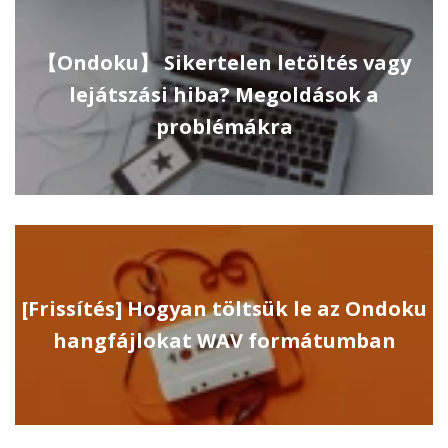
【Ondoku】 Sikertelen letöltés vagy
lejátszási hiba? Megoldások a
problémákra
[Frissítés] Hogyan töltsük le az Ondoku
hangfájlokat WAV formátumban