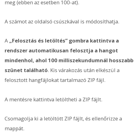
meg (ebben az esetben 100-at).
A számot az oldalsó csúszkával is módosíthatja.
A
„Felosztás és letöltés” gombra kattintva a
rendszer automatikusan felosztja a hangot
mindenhol, ahol 100 milliszekundumnál hosszabb
szünet található
. Kis várakozás után elkészül a
felosztott hangfájlokat tartalmazó ZIP fájl.
A mentésre kattintva letöltheti a ZIP fájlt.
Csomagolja ki a letöltött ZIP fájlt, és ellenőrizze a
mappát.