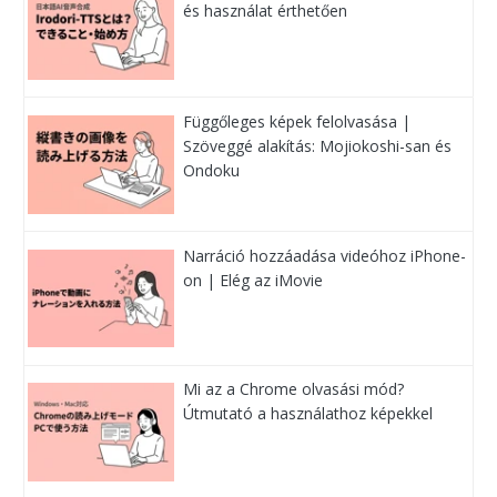
és használat érthetően
Függőleges képek felolvasása |
Szöveggé alakítás: Mojiokoshi-san és
Ondoku
Narráció hozzáadása videóhoz iPhone-
on | Elég az iMovie
Mi az a Chrome olvasási mód?
Útmutató a használathoz képekkel