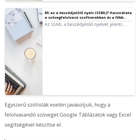
Mi az a beszédjelölő nyelv (SSML)? Használata
a szövegfelolvasó szoftverekben és a főbb
kódok listája. | Ondoku szövegfelolvasó
Az SSML a beszédjelölő nyelvet jelenti.
szoftver
SSML kódok írásával tovább
szabályozhatja az Ondoku beszédét.
Részletesen bemutatjuk az SSML
használatát és kódjait az Ondoku-ban.
Egyszerű szólisták esetén javasoljuk, hogy a
felolvasandó szöveget Google Táblázatok vagy Excel
segítségével készítse el.