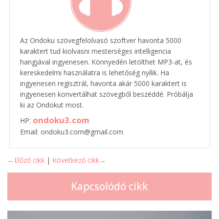
Az Ondoku szövegfelolvasó szoftver havonta 5000
karaktert tud kiolvasni mesterséges intelligencia
hangjával ingyenesen. Könnyedén letölthet MP3-at, és
kereskedelmi használatra is lehetőség nyílik. Ha
ingyenesen regisztrál, havonta akár 5000 karaktert is
ingyenesen konvertálhat szövegből beszéddé. Próbálja
ki az Ondokut most.
ondoku3.com
HP:
Email: ondoku3.com@gmail.com
←Előző cikk
|
Következő cikk→
Kapcsolódó cikk