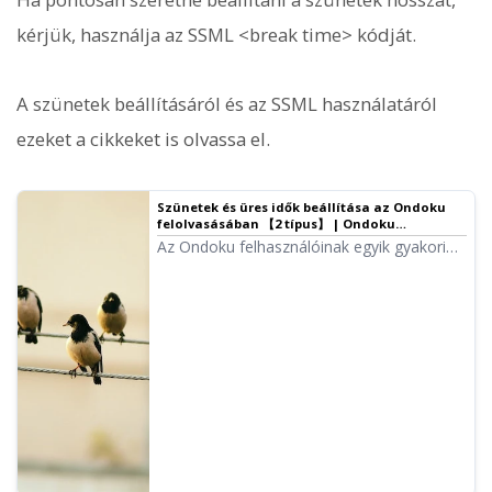
kérjük, használja az SSML <break time> kódját.
A szünetek beállításáról és az SSML használatáról
ezeket a cikkeket is olvassa el.
Szünetek és üres idők beállítása az Ondoku
felolvasásában 【2 típus】 | Ondoku
szövegfelolvasó szoftver
Az Ondoku felhasználóinak egyik gyakori
igénye, hogy „egy kicsit hosszabb szünetet
szeretnének hagyni”. A szünetek
finomhangolására kétféle módszer létezik:
1. írásjelek, 2. SSML.