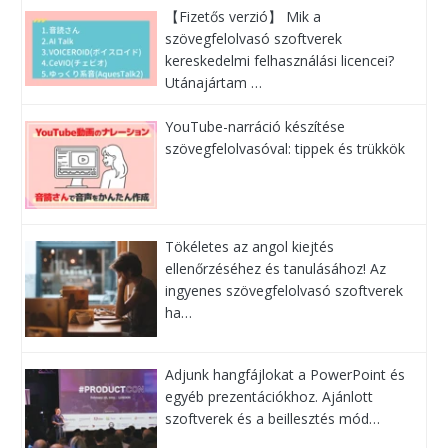
【Fizetős verzió】 Mik a
szövegfelolvasó szoftverek
kereskedelmi felhasználási licencei?
Utánajártam …
YouTube-narráció készítése
szövegfelolvasóval: tippek és trükkök
Tökéletes az angol kiejtés
ellenőrzéséhez és tanulásához! Az
ingyenes szövegfelolvasó szoftverek
ha…
Adjunk hangfájlokat a PowerPoint és
egyéb prezentációkhoz. Ajánlott
szoftverek és a beillesztés mód…