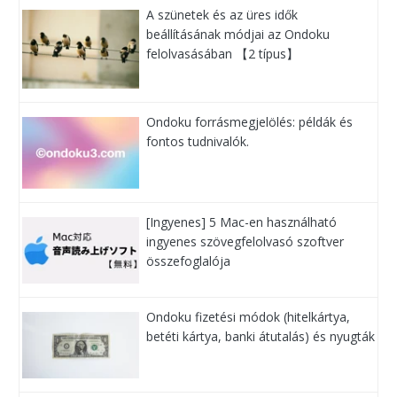
A szünetek és az üres idők
beállításának módjai az Ondoku
felolvasásában 【2 típus】
Ondoku forrásmegjelölés: példák és
fontos tudnivalók.
[Ingyenes] 5 Mac-en használható
ingyenes szövegfelolvasó szoftver
összefoglalója
Ondoku fizetési módok (hitelkártya,
betéti kártya, banki átutalás) és nyugták