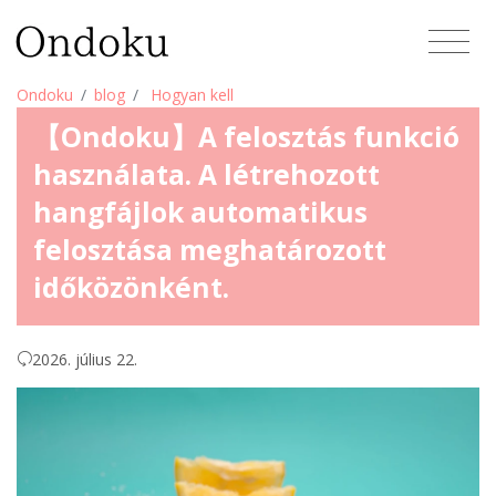
Ondoku
blog
Hogyan kell
【Ondoku】A felosztás funkció
használata. A létrehozott
hangfájlok automatikus
felosztása meghatározott
időközönként.
2026. július 22.