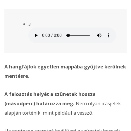
3
A hangfájlok egyetlen mappába gyűjtve kerülnek
mentésre.
A felosztás helyét a szünetek hossza
(másodperc) határozza meg.
Nem olyan írásjelek
alapján történik, mint például a vessző.
Ha pontosan szeretné beállítani a szünetek hosszát,