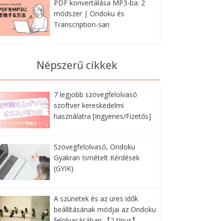
PDF konvertálása MP3-ba: 2
módszer | Ondoku és
Transcription-san
Népszerű cikkek
7 legjobb szövegfelolvasó
szoftver kereskedelmi
használatra [Ingyenes/Fizetős]
Szövegfelolvasó, Ondoku
Gyakran Ismételt Kérdések
(GYIK)
A szünetek és az üres idők
beállításának módjai az Ondoku
felolvasásában 【2 típus】