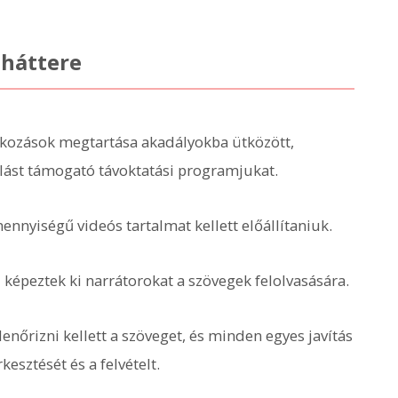
háttere
lkozások megtartása akadályokba ütközött,
olást támogató távoktatási programjukat.
nnyiségű videós tartalmat kellett előállítaniuk.
képeztek ki narrátorokat a szövegek felolvasására.
lenőrizni kellett a szöveget, és minden egyes javítás
rkesztését és a felvételt.