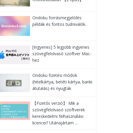
Ondoku forrásmegjelölés:
példák és fontos tudnivalók.
[Ingyenes] 5 legjobb ingyenes
szövegfelolvasó szoftver Mac-
hez
Ondoku fizetési módok
(hitelkártya, betéti kártya, banki
átutalás) és nyugták
【Fizetős verzió】 Mik a
szövegfelolvasó szoftverek
kereskedelmi felhasználási
licencei? Utánajártam …