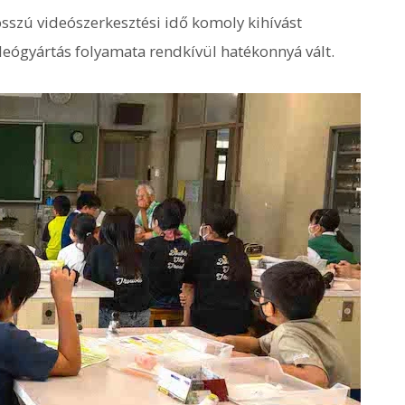
osszú videószerkesztési idő komoly kihívást
deógyártás folyamata rendkívül hatékonnyá vált.