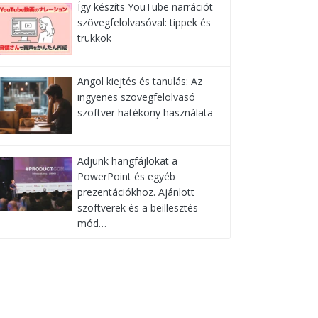
Így készíts YouTube narrációt
szövegfelolvasóval: tippek és
trükkök
Angol kiejtés és tanulás: Az
ingyenes szövegfelolvasó
szoftver hatékony használata
Adjunk hangfájlokat a
PowerPoint és egyéb
prezentációkhoz. Ajánlott
szoftverek és a beillesztés
mód…