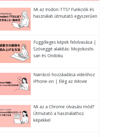
Mi az Irodori-TTS? Funkciók és
használati útmutató egyszerűen
Függőleges képek felolvasása |
Szöveggé alakítás: Mojiokoshi-
san és Ondoku
Narráció hozzáadása videóhoz
iPhone-on | Elég az iMovie
Mi az a Chrome olvasási mód?
Útmutató a használathoz
képekkel