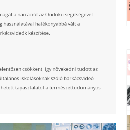
 magát a narrációt az Ondoku segítségével
 használatával hatékonyabbá vált a
kácsvideók készítése.
jelentősen csökkent, így növekedni tudott az
általános iskolásoknak szóló barkácsvideó
zhetett tapasztalatot a természettudományos