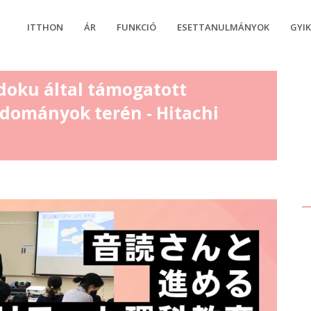
ITTHON
ÁR
FUNKCIÓ
ESETTANULMÁNYOK
GYI
ku által támogatott
dományok terén - Hitachi