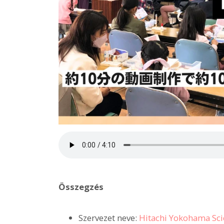
Összegzés
Szervezet neve:
Hitachi Yokohama Sci