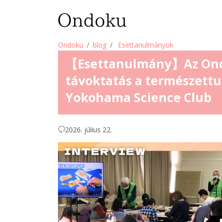
Ondoku
blog
Esettanulmányok
【Esettanulmány】Az Ondo
távoktatás a természettu
Yokohama Science Club
2026. július 22.