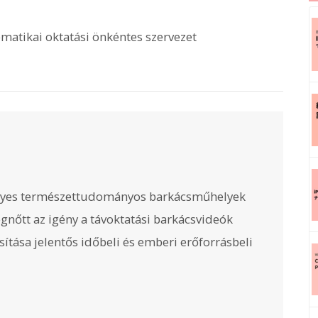
atikai oktatási önkéntes szervezet
élyes természettudományos barkácsműhelyek
gnőtt az igény a távoktatási barkácsvideók
ítása jelentős időbeli és emberi erőforrásbeli