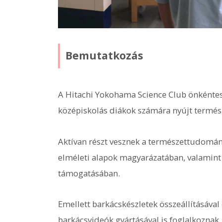
Bemutatkozás
A Hitachi Yokohama Science Club önkéntes 
középiskolás diákok számára nyújt termés
Aktívan részt vesznek a természettudomán
elméleti alapok magyarázatában, valamint
támogatásában.
Emellett barkácskészletek összeállításával
barkácsvideók gyártásával is foglalkoznak.