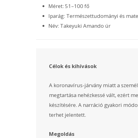
Méret: 51–100 fő
Iparág: Természettudományi és matem
Név: Takeyuki Amando úr
Célok és kihívások
A koronavírus-járvány miatt a szem
megtartása nehézkessé vált, ezért me
készítésére. A narráció gyakori módos
terhet jelentett.
Megoldás