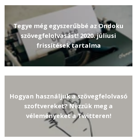
Tegye még egyszerűbbé az Ondoku
szövegfelolvasást! 2020. júliusi
frissítések tartalma
Hogyan használjuk a szövegfelolvasó
szoftvereket? Nézzük meg a
véleményeket a Twitteren!