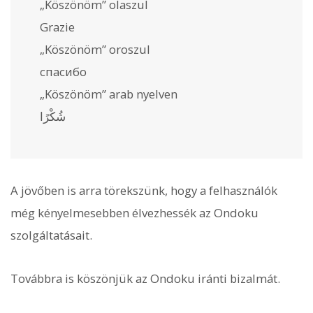
„Köszönöm” olaszul
Grazie
„Köszönöm” oroszul
спасибо
„Köszönöm” arab nyelven
شُكْرًا
A jövőben is arra törekszünk, hogy a felhasználók
még kényelmesebben élvezhessék az Ondoku
szolgáltatásait.
Továbbra is köszönjük az Ondoku iránti bizalmát.