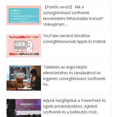
【Fizetős verzió】 Mik a
szövegfelolvasó szoftverek
kereskedelmi felhasználási licencei?
Utánajártam …
YouTube-narráció készítése
szövegfelolvasóval: tippek és trükkök
Tökéletes az angol kiejtés
ellenőrzéséhez és tanulásához! Az
ingyenes szövegfelolvasó szoftverek
ha…
Adjunk hangfájlokat a PowerPoint és
egyéb prezentációkhoz. Ajánlott
szoftverek és a beillesztés mód…