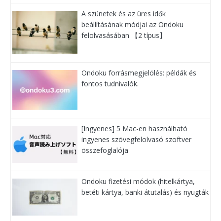
A szünetek és az üres idők
beállításának módjai az Ondoku
felolvasásában 【2 típus】
Ondoku forrásmegjelölés: példák és
fontos tudnivalók.
[Ingyenes] 5 Mac-en használható
ingyenes szövegfelolvasó szoftver
összefoglalója
Ondoku fizetési módok (hitelkártya,
betéti kártya, banki átutalás) és nyugták