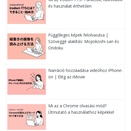
és használat érthetően
Függőleges képek felolvasása |
Szöveggé alakítás: Mojiokoshi-san és
Ondoku
Narráció hozzáadása videóhoz iPhone-
on | Elég az iMovie
Mi az a Chrome olvasási mód?
Útmutató a használathoz képekkel