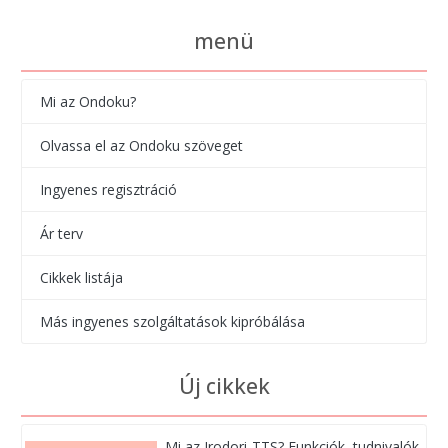
menü
Mi az Ondoku?
Olvassa el az Ondoku szöveget
Ingyenes regisztráció
Ár terv
Cikkek listája
Más ingyenes szolgáltatások kipróbálása
Új cikkek
Mi az Irodori-TTS? Funkciók, tudnivalók