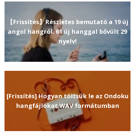
【Frissítés】Részletes bemutató a 19 új
angol hangról. 61 új hanggal bővült 29
nyelv!
[Frissítés] Hogyan töltsük le az Ondoku
hangfájlokat WAV formátumban