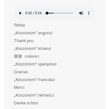
Példa:
„Köszönöm” angolul
Thank you
„Köszönöm” kínaiul
谢谢（xièxie）
„Köszönöm” spanyolul
Gracias
„Köszönöm” franciául
Merci
„Köszönöm” németül
Danke schön