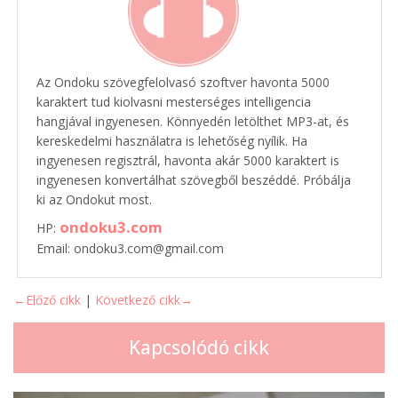
Az Ondoku szövegfelolvasó szoftver havonta 5000
karaktert tud kiolvasni mesterséges intelligencia
hangjával ingyenesen. Könnyedén letölthet MP3-at, és
kereskedelmi használatra is lehetőség nyílik. Ha
ingyenesen regisztrál, havonta akár 5000 karaktert is
ingyenesen konvertálhat szövegből beszéddé. Próbálja
ki az Ondokut most.
ondoku3.com
HP:
Email: ondoku3.com@gmail.com
←Előző cikk
|
Következő cikk→
Kapcsolódó cikk