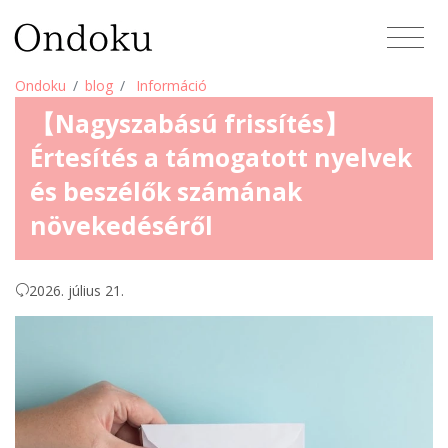
Ondoku
blog
Információ
【Nagyszabású frissítés】
Értesítés a támogatott nyelvek
és beszélők számának
növekedéséről
2026. július 21.