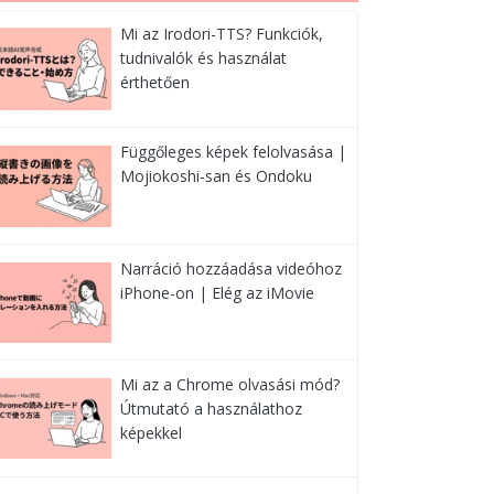
Mi az Irodori-TTS? Funkciók,
tudnivalók és használat
érthetően
Függőleges képek felolvasása |
Mojiokoshi-san és Ondoku
Narráció hozzáadása videóhoz
iPhone-on | Elég az iMovie
Mi az a Chrome olvasási mód?
Útmutató a használathoz
képekkel