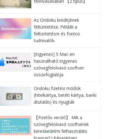
felolvasásában 【2 típus】
Az Ondoku kreditjének
feltüntetése. Példák a
feltüntetésre és fontos
tudnivalók.
[Ingyenes] 5 Mac-en
használható ingyenes
szövegfelolvasó szoftver
összefoglalója
Ondoku fizetési módok
(hitelkártya, betéti kártya, banki
átutalás) és nyugták
【Fizetős verzió】 Mik a
szövegfelolvasó szoftverek
kereskedelmi felhasználási
licencei? Utánajártam …