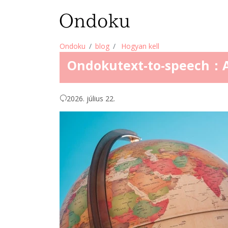
Ondoku
blog
Hogyan kell
Ondokutext-to-speech：A 
2026. július 22.