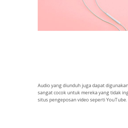
Audio yang diunduh juga dapat digunaka
sangat cocok untuk mereka yang tidak ing
situs pengeposan video seperti YouTube.