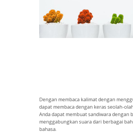
Dengan membaca kalimat dengan menggu
dapat membaca dengan keras seolah-ola
Anda dapat membuat sandiwara dengan b
menggabungkan suara dari berbagai bah
bahasa.