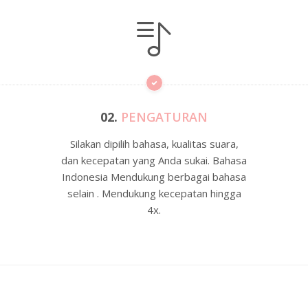
02.
PENGATURAN
Silakan dipilih bahasa, kualitas suara,
dan kecepatan yang Anda sukai. Bahasa
Indonesia Mendukung berbagai bahasa
selain . Mendukung kecepatan hingga
4x.