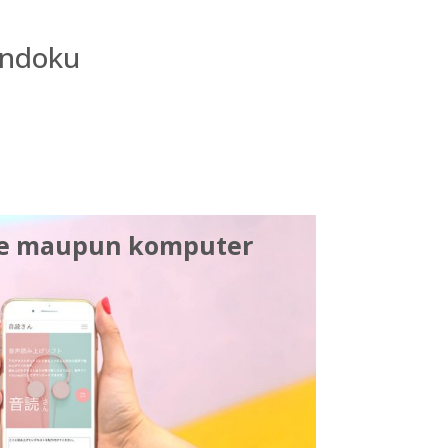
Ondoku
e maupun komputer