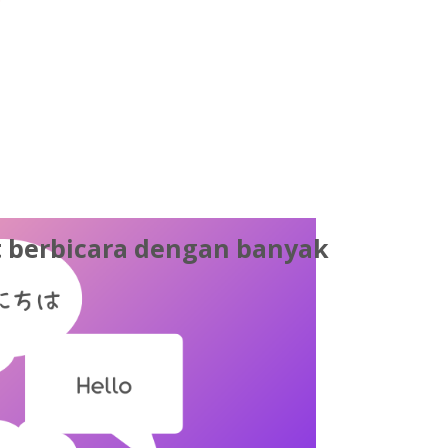
 berbicara dengan banyak