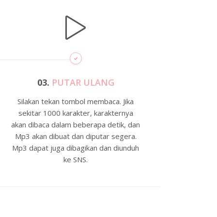
03.
PUTAR ULANG
Silakan tekan tombol membaca. Jika
sekitar 1000 karakter, karakternya
akan dibaca dalam beberapa detik, dan
Mp3 akan dibuat dan diputar segera.
Mp3 dapat juga dibagikan dan diunduh
ke SNS.