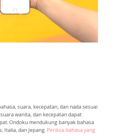
ahasa, suara, kecepatan, dan nada sesuai
 suara wanita, dan kecepatan dapat
 lipat. Ondoku mendukung banyak bahasa
s, Italia, dan Jepang.
Periksa bahasa yang
.