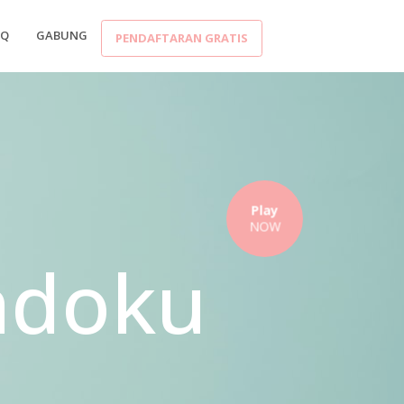
AQ
GABUNG
PENDAFTARAN GRATIS
Play
NOW
ndoku