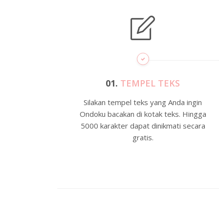
01.
TEMPEL TEKS
Silakan tempel teks yang Anda ingin
Ondoku bacakan di kotak teks. Hingga
5000 karakter dapat dinikmati secara
gratis.