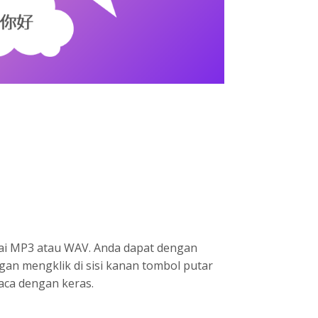
i MP3 atau WAV. Anda dapat dengan
 mengklik di sisi kanan tombol putar
ca dengan keras.