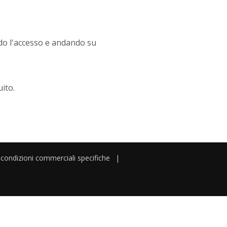
do l'accesso e andando su
ito.
 condizioni commerciali specifiche
|