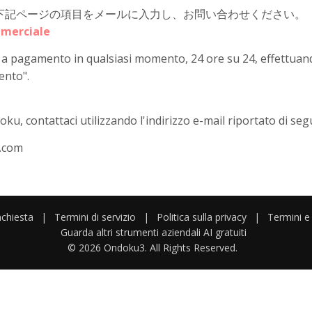
下記ページの項目をメールに入力し、お問い合わせください。
mmerciale
o a pagamento in qualsiasi momento, 24 ore su 24, effettuan
ento".
u, contattaci utilizzando l'indirizzo e-mail riportato di segu
.com
nchiesta
|
Termini di servizio
|
Politica sulla privacy
|
Termini e
Guarda altri strumenti aziendali AI gratuiti
© 2026 Ondoku3. All Rights Reserved.