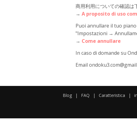
商用利用についての確認は
→
A proposito di uso co
Puoi annullare il tuo pian
"Impostazioni → Annullam
→
Come annullare
In caso di domande su Ondok
Email ondoku3.com@gmail
Blog
|
FAQ
|
Caratteristica
|
i