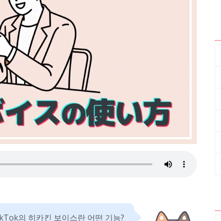
ikTok의 히카킨 보이스란 어떤 기능?