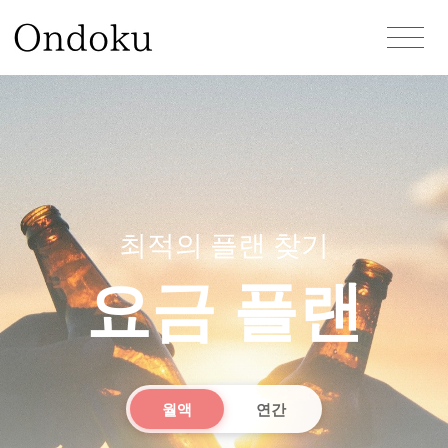
최적의 플랜 찾기
요금 플랜
월액
연간