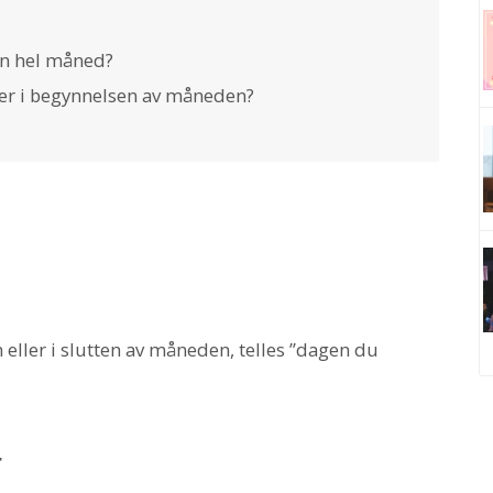
en hel måned?
rter i begynnelsen av måneden?
ller i slutten av måneden, telles ”dagen du
r