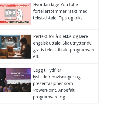
Hvordan lage YouTube-
fortellerstemmer raskt med
tekst-til-tale. Tips og triks.
Perfekt for å sjekke og lære
engelsk uttale! Slik utnytter du
gratis tekst-til-tale-programvare
eff…
Legg til lydfiler i
lysbildefremvisninger og
presentasjoner som
PowerPoint. Anbefalt
programvare og…