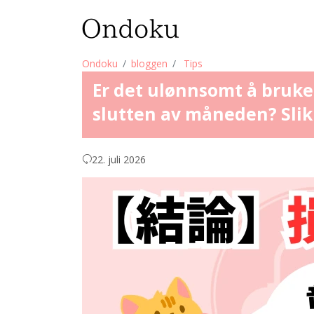
Ondoku
bloggen
Tips
Er det ulønnsomt å bruke
slutten av måneden? Slik
22. juli 2026