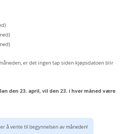
ed)
åned)
åned)
v måneden, er det ingen tap siden kjøpsdatoen blir
lan den 23. april, vil den 23. i hver måned være
ger å vente til begynnelsen av måneden!