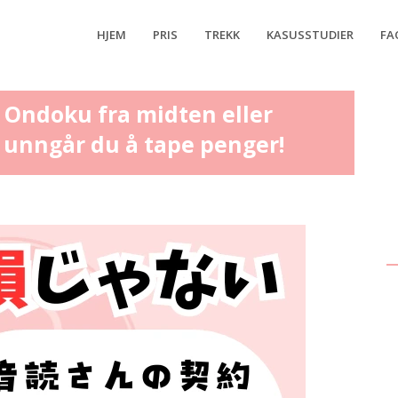
HJEM
PRIS
TREKK
KASUSSTUDIER
FA
 Ondoku fra midten eller
 unngår du å tape penger!