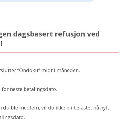
en dagsbasert refusjon ved
!
avslutter ”Ondoku” midt i måneden.
 før neste betalingsdato.
du ble medlem, vil du ikke bli belastet på nytt
alingsdato.