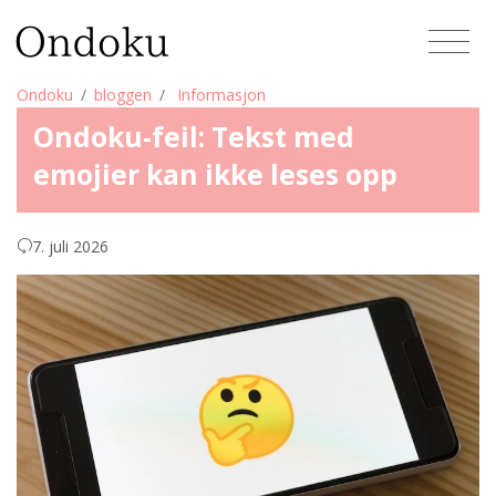
Ondoku
bloggen
Informasjon
Ondoku-feil: Tekst med
emojier kan ikke leses opp
7. juli 2026