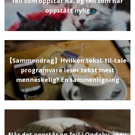
feil som oppstår nå, og feil som har
oppstått nylig
【Sammendrag】Hvilken tekst-til-tale-
programvare leser tekst mest
menneskelig? En sammenligning
Når det oppstår en feil i Ondoku, men