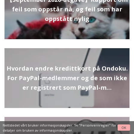
feil som oppstår nå, og feil som har
oppstått nylig
Hvordan endre kredittkort på Ondoku.
For PayPal-medlemmer og de som ikke
er registrert som PayPal-m…
Nettstedet vårt bruker informasjonskapsler. Se
"Personvernregler"
for
OK
detaljer om bruken av informasjonskapsler.