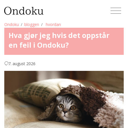
Ondoku
bloggen
hvordan
Hva gjør jeg hvis det oppstår
en feil i Ondoku?
7. august 2026