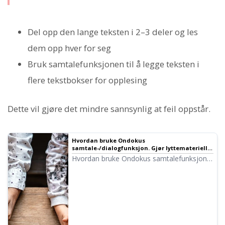
Del opp den lange teksten i 2–3 deler og les
dem opp hver for seg
Bruk samtalefunksjonen til å legge teksten i
flere tekstbokser for opplesing
Dette vil gjøre det mindre sannsynlig at feil oppstår.
Hvordan bruke Ondokus
samtale-/dialogfunksjon. Gjør lyttemateriell
og opprettelse av lange tekster mer praktisk
Hvordan bruke Ondokus samtalefunksjon!
med talesyntese!
Vi forklarer hvordan du bruker
samtalefunksjonen med bilder, og gir
konkrete eksempler på hva den kan brukes
til.