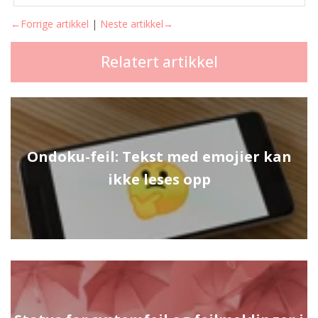
←Forrige artikkel
|
Neste artikkel→
Relatert artikkel
Ondoku-feil: Tekst med emojier kan
ikke leses opp