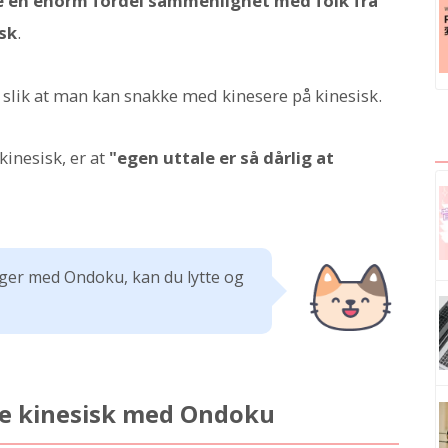
e en enorm fordel sammenlignet med folk fra
isk
.
 slik at man kan snakke med kinesere på kinesisk.
kinesisk, er at
"egen uttale er så dårlig at
nger med Ondoku, kan du lytte og
ære kinesisk med Ondoku