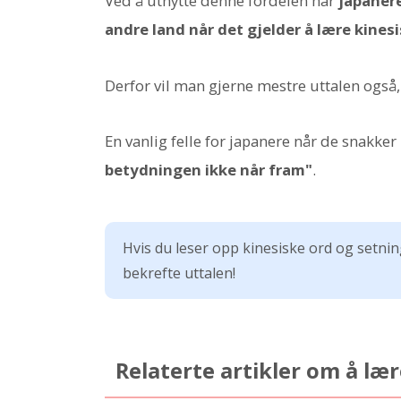
Ved å utnytte denne fordelen har
japaner
andre land når det gjelder å lære kines
Derfor vil man gjerne mestre uttalen også,
En vanlig felle for japanere når de snakker 
betydningen ikke når fram"
.
Hvis du leser opp kinesiske ord og setni
bekrefte uttalen!
Relaterte artikler om å l