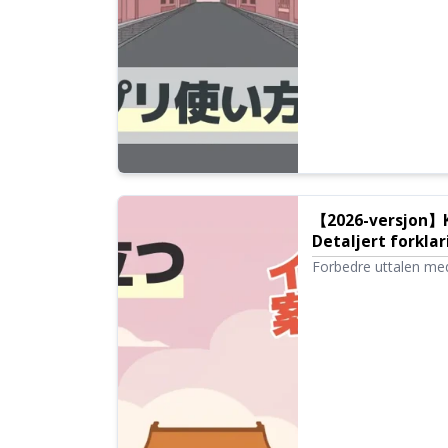
【2026-versjon】Ko
Detaljert forklar
Forbedre uttalen med
bruk av verktøy for 
kantonesisk og ulike 
kinesisk opplesing, 