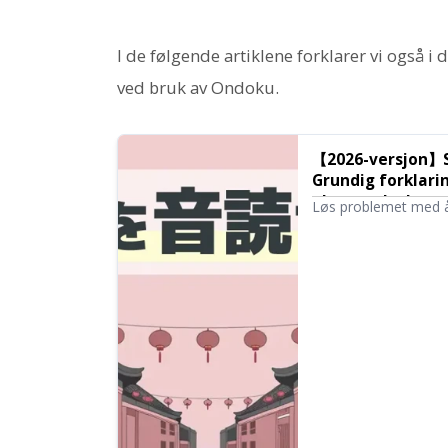
I de følgende artiklene forklarer vi også i
ved bruk av Ondoku.
【2026-versjon】St
Grundig forklari
eksempeltekster
Løs problemet med å
presenterer nøye utva
Forklaring av hvorda
uttale på morsmålsn