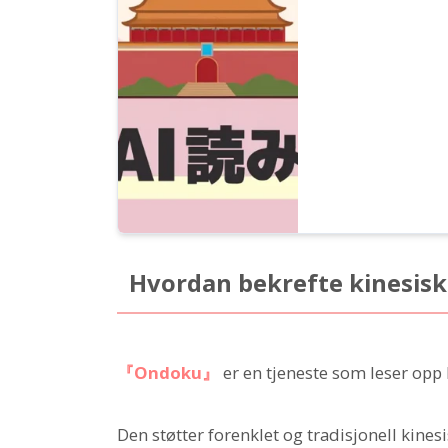
Hvordan bekrefte kinesis
『Ondoku』
er en tjeneste som leser opp 
Den støtter forenklet og tradisjonell kine