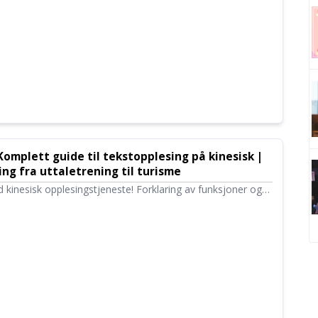
mplett guide til tekstopplesing på kinesisk |
ing fra uttaletrening til turisme
 kinesisk opplesingstjeneste! Forklaring av funksjoner og
tekstopplesing som støtter mandarin, taiwansk kinesisk,
lokale dialekter. Hvorfor ikke prøve et gratis verktøy for
enten du er nybegynner eller viderekommen?