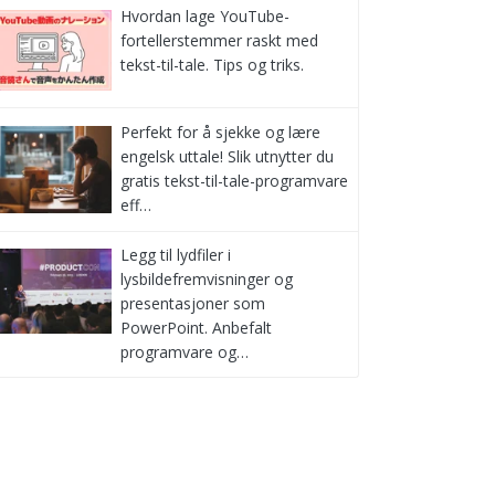
Hvordan lage YouTube-
fortellerstemmer raskt med
tekst-til-tale. Tips og triks.
Perfekt for å sjekke og lære
engelsk uttale! Slik utnytter du
gratis tekst-til-tale-programvare
eff…
Legg til lydfiler i
lysbildefremvisninger og
presentasjoner som
PowerPoint. Anbefalt
programvare og…