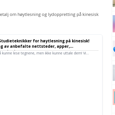
 detalj om høytlesning og lydoppretting på kinesisk
udieteknikker for høytlesning på kinesisk!
ng av anbefalte nettsteder, apper,
 og bruk
 kunne lese tegnene, men ikke kunne uttale dem! Vi
lgte nettsteder og apper for høytlesning på kinesisk.
n du bruker gratisversjonen av 『Ondoku』, tips for å lære
ivå og eksempeltekster.