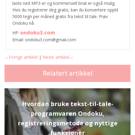
laste ned MP3-er og kommersiell bruk er også mulig.
Hvis du registrerer deg gratis, kan du konvertere opptil
5000 tegn per måned gratis fra tekst til tale. Prøv
Ondoku nå.
ondoku3.com
HP:
Email: ondoku3.com@gmail.com
←Forrige artikkel
|
Neste artikkel→
Relatert artikkel
Hvordan bruke tekst-til-tale-
programvaren Ondoku,
registreringsmetode og nyttige
funksjoner