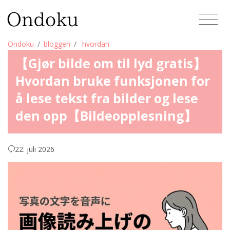
Ondoku
bloggen
hvordan
【Gjør bilde om til lyd gratis】
Hvordan bruke funksjonen for
å lese tekst fra bilder og lese
den opp【Bildeopplesning】
22. juli 2026