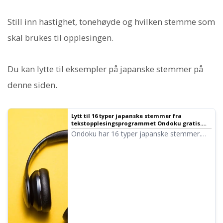
Still inn hastighet, tonehøyde og hvilken stemme som
skal brukes til opplesingen.
Du kan lytte til eksempler på japanske stemmer på
denne siden.
Lytt til 16 typer japanske stemmer fra
tekstopplesingsprogrammet Ondoku gratis.
Endre inntrykket ved å justere tonehøyden |
Ondoku har 16 typer japanske stemmer.
Tekstopplesingsprogramvare Ondoku
Selvfølgelig finnes både mannsstemmer og
kvinnestemmer. Vi har gjort det mulig å
lytte til de 8 mest brukte japanske
stemmene, samt hvordan de høres ut når
tonehøyden justeres.