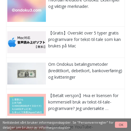
og viktige merknader.
【Gratis】Oversikt over 5 typer gratis
programvare for tekst-til-tale som kan
brukes på Mac
Om Ondokus betalingsmetoder
(kredittkort, debetkort, bankoverføring)
og kvitteringer
【Betalt versjon】Hva er lisensen for
kommersiell bruk av tekst-til-tale-
programvare? Jeg undersøkte …
Nettstedet vårt bruker informasjonskapsler. Se
"Personvernregler"
for
OK
Hvordan lage YouTube-
detaljer om bruken av informasjonskapsler.