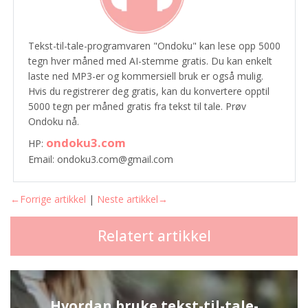
Tekst-til-tale-programvaren "Ondoku" kan lese opp 5000
tegn hver måned med AI-stemme gratis. Du kan enkelt
laste ned MP3-er og kommersiell bruk er også mulig.
Hvis du registrerer deg gratis, kan du konvertere opptil
5000 tegn per måned gratis fra tekst til tale. Prøv
Ondoku nå.
ondoku3.com
HP:
Email: ondoku3.com@gmail.com
←Forrige artikkel
|
Neste artikkel→
Relatert artikkel
Hvordan bruke tekst-til-tale-