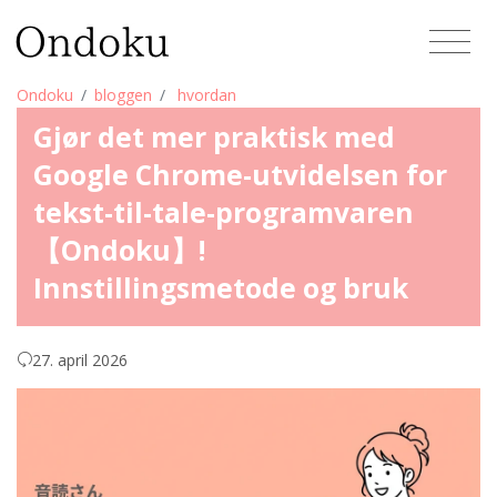
Ondoku
bloggen
hvordan
Gjør det mer praktisk med
Google Chrome-utvidelsen for
tekst-til-tale-programvaren
【Ondoku】!
Innstillingsmetode og bruk
27. april 2026