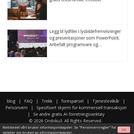
Legg til lydfiler i lysbildefremvisninger
og presentasjoner som PowerPoint.
Anbefalt programvare og…
blog
|
FAQ
|
Trekk
|
forespørsel
|
Tjenestevilkår
|
Personvern
|
Spesifisert skjerm for kommersiell transaksjon
|
Se andre gratis AI-forretningsverktøy
© 2026 Ondoku3. All Rights Reserved.
Nettstedet vårt bruker informasjonskapsler. Se
"Personvernregler"
for
OK
detaljer om bruken av informasjonskapsler.