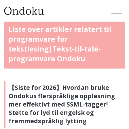
Liste over artikler relatert til
programvare for
tekstlesing|Tekst-til-tale-
programvare Ondoku
【Siste for 2026】Hvordan bruke
Ondokus flerspråklige opplesning
mer effektivt med SSML-tagger!
Støtte for lyd til engelsk og
fremmedspråklig lytting