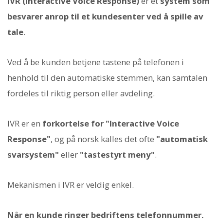
IVR (Interactive Voice Response)
er et
system som
besvarer anrop til et kundesenter ved å spille av
tale
.
Ved å be kunden betjene tastene på telefonen i
henhold til den automatiske stemmen, kan samtalen
fordeles til riktig person eller avdeling.
IVR er en
forkortelse for "Interactive Voice
Response"
, og på norsk kalles det ofte
"automatisk
svarsystem"
eller
"tastestyrt meny"
.
Mekanismen i IVR er veldig enkel.
Når en kunde ringer bedriftens telefonnummer,