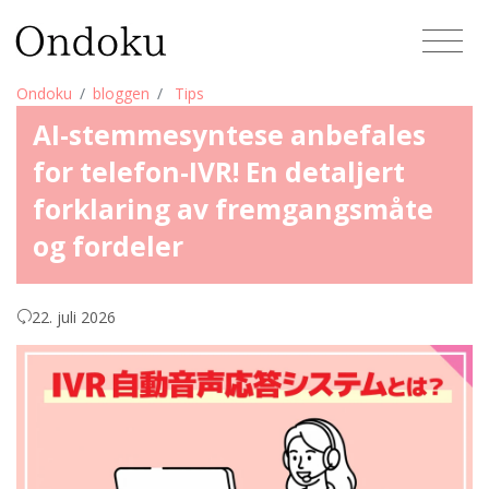
Ondoku
bloggen
Tips
AI-stemmesyntese anbefales
for telefon-IVR! En detaljert
forklaring av fremgangsmåte
og fordeler
22. juli 2026