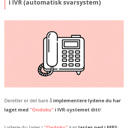
i IVR (automatisk svarsystem)
Deretter er det bare å
implementere lydene du har
laget med
"Ondoku"
i IVR-systemet ditt
!
Lydene du lager i
"Ondoku"
kan
lastes ned i MP3-