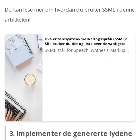
Du kan lese mer om hvordan du bruker SSML i denne
artikkelen!
Hva er talesyntese-markeringsspråk (SSML)?
Slik bruker du det og liste over de vanligste
kodene | Ondoku
SSML står for Speech Synthesis Markup
Language. Ved å skrive SSML-koder kan du
få enda mer kontroll over hvordan Ondoku
snakker. Vi vil introdusere metoder og
koder for å bruke SSML i Ondoku i detalj.
3. Implementer de genererte lydene