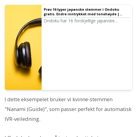
Prøv 16 typer japanske stemmer i Ondoku
gratis. Endre inntrykket med tonehøyde |
Ondoku
Ondoku har 16 forskjellige japanske
stemmer. Vi har selvfølgelig både manns-
og kvinne-stemmer. Vi har gjort det mulig å
lytte til de 8 mest brukte japanske
stemmene, samt hvordan de høres ut når
tonehøyden justeres.
I dette eksempelet bruker vi kvinne-stemmen
"Nanami (Guide)", som passer perfekt for automatisk
IVR-veiledning.