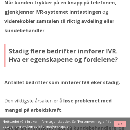
Når kunden trykker på en knapp på telefonen,
gjenkjenner IVR-systemet inntastingen
og
viderekobler samtalen til riktig avdeling eller
kundebehandler
.
Stadig flere bedrifter innfører IVR.
Hva er egenskapene og fordelene?
Antallet bedrifter som innfører IVR øker stadig.
Den viktigste årsaken er å
løse problemet med
mangel på arbeidskraft
.
Nettstedet vårt bruker informasjonskapsler. Se
"Personvernregler"
for
OK
detaljer om bruken av informasjonskapsler.
Det er en kronisk mangel på kundebehandlere
, og