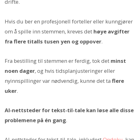
drifte.
Hvis du ber en profesjonell forteller eller kunngjører
om å spille inn stemmen, kreves det
høye avgifter
fra flere titalls tusen yen og oppover
.
Fra bestilling til stemmen er ferdig, tok det
minst
noen dager
, og hvis tidsplanjusteringer eller
nyinnspillinger var nødvendig, kunne det ta
flere
uker
.
AI-nettsteder for tekst-til-tale kan løse alle disse
problemene på én gang
.
AI-nettsteder for tekst-til-tale, inkludert
Ondoku
, kan