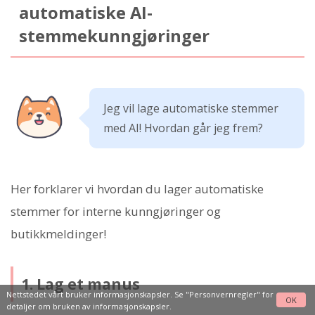
automatiske AI-
stemmekunngjøringer
Jeg vil lage automatiske stemmer
med AI! Hvordan går jeg frem?
Her forklarer vi hvordan du lager automatiske
stemmer for interne kunngjøringer og
butikkmeldinger!
1. Lag et manus
Nettstedet vårt bruker informasjonskapsler. Se
"Personvernregler"
for
OK
detaljer om bruken av informasjonskapsler.