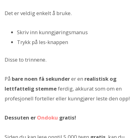
Det er veldig enkelt å bruke.
Skriv inn kunngjøringsmanus
Trykk på les-knappen
Disse to trinnene.
På
bare noen få sekunder
er en
realistisk og
lettfattelig stemme
ferdig, akkurat som om en
profesjonell forteller eller kunngjører leste den opp!
Dessuten er
Ondoku
gratis!
Siden du kan lese opptil 5 000 tegn
gratis
, kan du