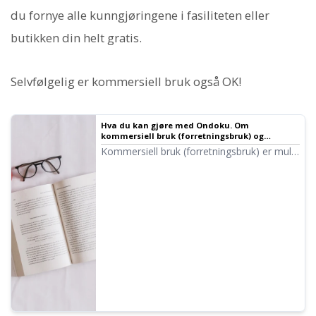
du fornye alle kunngjøringene i fasiliteten eller
butikken din helt gratis.
Selvfølgelig er kommersiell bruk også OK!
Hva du kan gjøre med Ondoku. Om
kommersiell bruk (forretningsbruk) og
forbudte handlinger.
Kommersiell bruk (forretningsbruk) er mulig
med Ondoku. Bruk med formål om å
oppnå økonomisk fortjeneste eller andre
fordeler, direkte eller indirekte, enten det er
for enkeltpersoner eller selskaper, regnes
som kommersiell bruk. Vær imidlertid
oppmerksom på at Ondoku har fastsatte
forbudte handlinger. Denne gangen skal vi
se på hva du kan og ikke kan gjøre med
Ondoku...