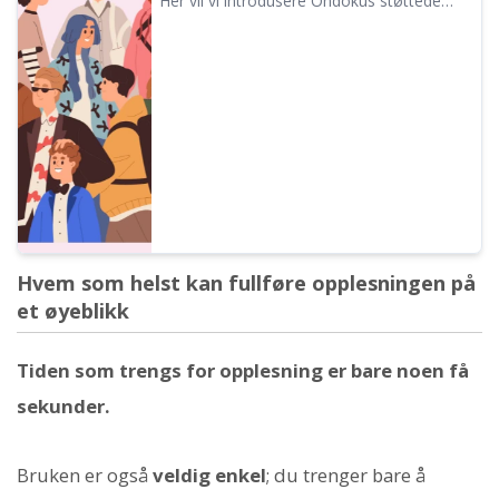
Her vil vi introdusere Ondokus støttede
språk og eksempellyder.
Hvem som helst kan fullføre opplesningen på
et øyeblikk
Tiden som trengs for opplesning er bare noen få
sekunder.
Bruken er også
veldig enkel
; du trenger bare å