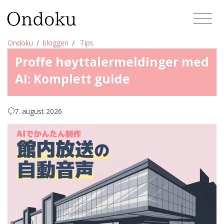
Ondoku
bloggen
Tips
Proffe høyttalermeldinger med
AI: Komplett guide
7. august 2026