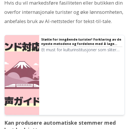
Hvis du vil markedsføre fasiliteten eller butikken din
overfor internasjonale turister og øke lønnsomheten,
anbefales bruk av AI-nettsteder for tekst-til-tale.
Støtte for inngående turister! Forklaring av de
nyeste metodene og fordelene med å lage
flerspråklige lydguider gratis
Et must for kulturinstitusjoner som sliter
med internasjonal tilpasning! Komplett
manual for flerspråklige lydguider laget
med den nyeste AI-en. Grundig forklaring
fra metoder for koreansk og kinesisk støtte
som kan startes gratis, til tips for å
forhindre problemer.
Kan produsere automatiske stemmer med