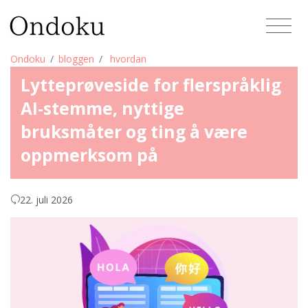
Ondoku
bloggen
hvordan
Lytteprøveside for flerspråklig
AI-stemme, nyttige
bruksmåter og ting å være
oppmerksom på
22. juli 2026