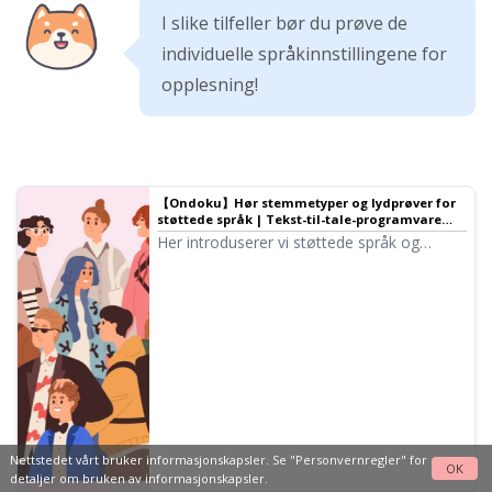
I slike tilfeller bør du prøve de
individuelle språkinnstillingene for
opplesning!
【Ondoku】Hør stemmetyper og lydprøver for
støttede språk | Tekst-til-tale-programvare
Ondoku
Her introduserer vi støttede språk og
lydprøver i Ondoku.
Nettstedet vårt bruker informasjonskapsler. Se
"Personvernregler"
for
OK
detaljer om bruken av informasjonskapsler.