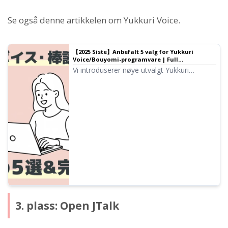
Se også denne artikkelen om Yukkuri Voice.
【2025 Siste】Anbefalt 5 valg for Yukkuri
Voice/Bouyomi-programvare | Full
sammenligning av PC- og mobilapper | Tekst-
Vi introduserer nøye utvalgt Yukkuri
til-tale-programvare Ondoku
Voice/Bouyomi-programvare som er
optimal for videoproduksjon og
spillstrømming. Vi forklarer hvordan alle
enkelt kan lage lyd av høy kvalitet med de
nyeste appene for 2025, fra PC til
smarttelefon.
3. plass: Open JTalk