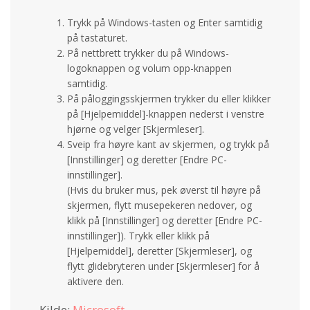
Trykk på Windows-tasten og Enter samtidig
på tastaturet.
På nettbrett trykker du på Windows-
logoknappen og volum opp-knappen
samtidig.
På påloggingsskjermen trykker du eller klikker
på [Hjelpemiddel]-knappen nederst i venstre
hjørne og velger [Skjermleser].
Sveip fra høyre kant av skjermen, og trykk på
[Innstillinger] og deretter [Endre PC-
innstillinger].
(Hvis du bruker mus, pek øverst til høyre på
skjermen, flytt musepekeren nedover, og
klikk på [Innstillinger] og deretter [Endre PC-
innstillinger]). Trykk eller klikk på
[Hjelpemiddel], deretter [Skjermleser], og
flytt glidebryteren under [Skjermleser] for å
aktivere den.
Kilde:
Microsoft