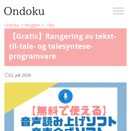
Ondoku
bloggen
Tips
【Gratis】Rangering av tekst-
til-tale- og talesyntese-
programvare
22. juli 2026