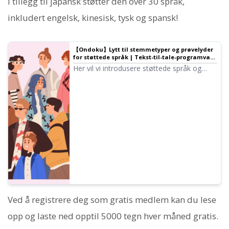
I tillegg til japansk støtter den over 30 språk,
inkludert engelsk, kinesisk, tysk og spansk!
【Ondoku】Lytt til stemmetyper og prøvelyder
for støttede språk | Tekst-til-tale-programvare
Ondoku
Her vil vi introdusere støttede språk og
prøvelyder for Ondoku.
Ved å registrere deg som gratis medlem kan du lese
opp og laste ned opptil 5000 tegn hver måned gratis.