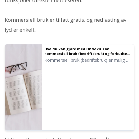
funksjoner direkte i nettleseren.
Kommersiell bruk er tillatt gratis, og nedlasting av
lyd er enkelt.
Hva du kan gjøre med Ondoku. Om
kommersiell bruk (bedriftsbruk) og forbudte
handlinger. | Tekst-til-tale-programvare
Kommersiell bruk (bedriftsbruk) er mulig
Ondoku
med Ondoku. Enten det er som
enkeltperson eller juridisk enhet, regnes
bruk for å oppnå direkte eller indirekte
økonomisk vinning som kommersiell bruk.
Vær imidlertid oppmerksom på at Ondoku
har fastsatt visse forbudte handlinger. Her
vil vi introdusere hva du kan og ikke kan
gjøre med Ondoku.