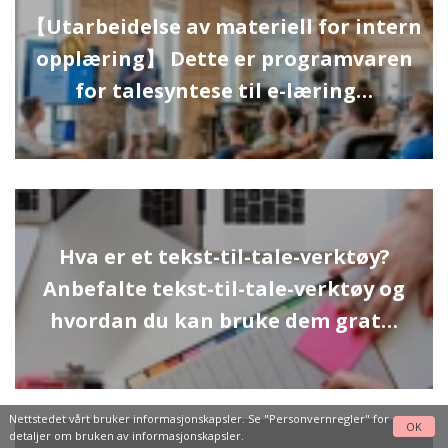
【Utarbeidelse av materiell for intern
opplæring】 Dette er programvaren
for talesyntese til e-læring…
Hva er et tekst-til-tale-verktøy?
Anbefalte tekst-til-tale-verktøy og
hvordan du kan bruke dem grat…
Nettstedet vårt bruker informasjonskapsler. Se
"Personvernregler"
for
OK
detaljer om bruken av informasjonskapsler.