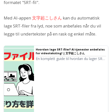
formatet "SRT-fil".
Med AI-appen
文字起こしさん
kan du automatisk
lage SRT-filer fra lyd, noe som anbefales når du vil
legge til undertekster på en rask og enkel måte.
Hvordan lage SRT-filer? AI-tjenester anbefales
for videoteksting! | 文字起こしさん
En komplett guide til hvordan du lager SRT-
filer. Vi forklarer i detalj hvordan du enkelt
lager videotekster med AI-tjenester. Bruk i
Adobe Premiere, DaVinci Resolve og
YouTube presenteres også.