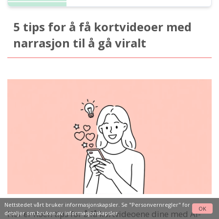
5 tips for å få kortvideoer med
narrasjon til å gå viralt
Nettstedet vårt bruker informasjonskapsler. Se
"Personvernregler"
for
OK
Her er noen tips for å få kortvideoene dine med AI-
detaljer om bruken av informasjonskapsler.