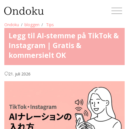
Ondoku
bloggen
Tips
Legg til AI-stemme på TikTok &
Instagram | Gratis &
kommersielt OK
21. juli 2026