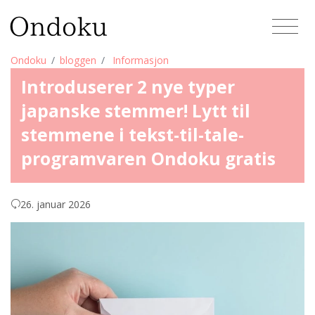
Ondoku
bloggen
Informasjon
Introduserer 2 nye typer
japanske stemmer! Lytt til
stemmene i tekst-til-tale-
programvaren Ondoku gratis
26. januar 2026