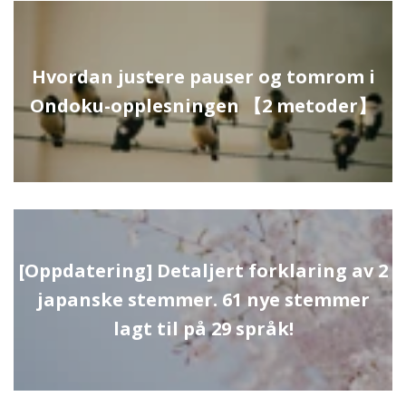
Hvordan justere pauser og tomrom i
Ondoku-opplesningen 【2 metoder】
[Oppdatering] Detaljert forklaring av 2
japanske stemmer. 61 nye stemmer
lagt til på 29 språk!