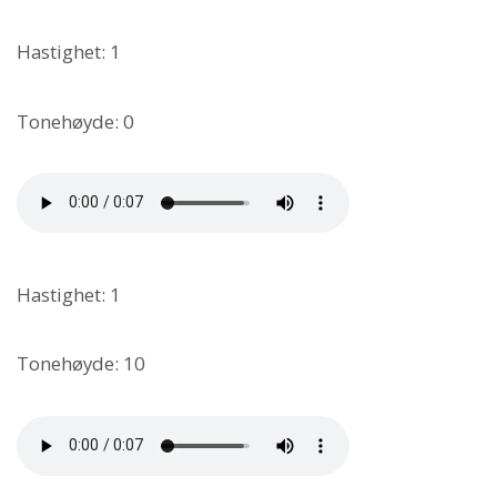
Hastighet: 1
Tonehøyde: 0
Hastighet: 1
Tonehøyde: 10