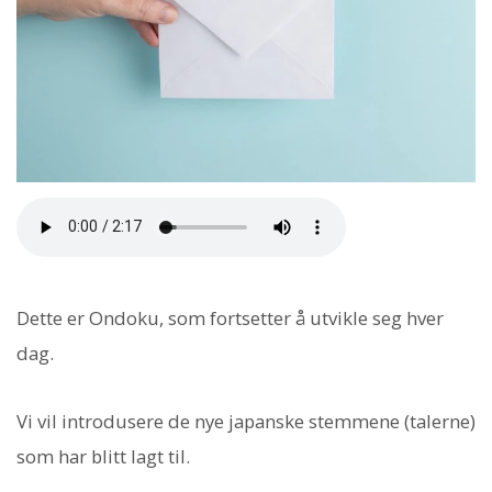
Dette er Ondoku, som fortsetter å utvikle seg hver
dag.
Vi vil introdusere de nye japanske stemmene (talerne)
som har blitt lagt til.