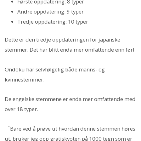
Første oppdatering: 8 typer
Andre oppdatering: 9 typer
Tredje oppdatering: 10 typer
Dette er den tredje oppdateringen for japanske
stemmer. Det har blitt enda mer omfattende enn før!
Ondoku har selvfølgelig både manns- og
kvinnestemmer.
De engelske stemmene er enda mer omfattende med
over 18 typer.
「Bare ved å prøve ut hvordan denne stemmen høres
ut, bruker jeg opp gratiskvoten på 1000 tegn som er