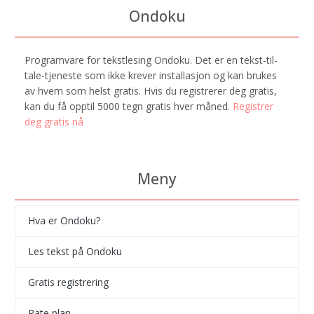
Ondoku
Programvare for tekstlesing Ondoku. Det er en tekst-til-
tale-tjeneste som ikke krever installasjon og kan brukes
av hvem som helst gratis. Hvis du registrerer deg gratis,
kan du få opptil 5000 tegn gratis hver måned.
Registrer
deg gratis nå
Meny
Hva er Ondoku?
Les tekst på Ondoku
Gratis registrering
Rate plan