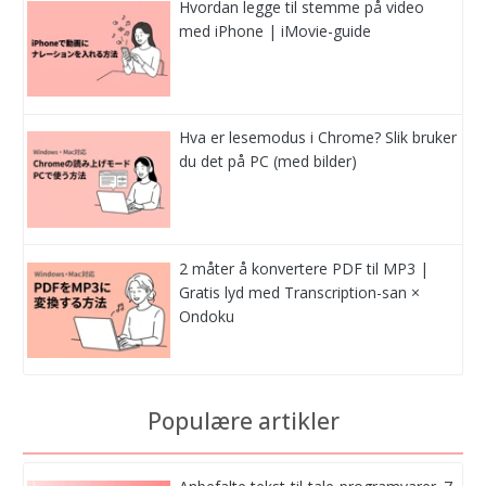
Hvordan legge til stemme på video
med iPhone | iMovie-guide
Hva er lesemodus i Chrome? Slik bruker
du det på PC (med bilder)
2 måter å konvertere PDF til MP3 |
Gratis lyd med Transcription-san ×
Ondoku
Populære artikler