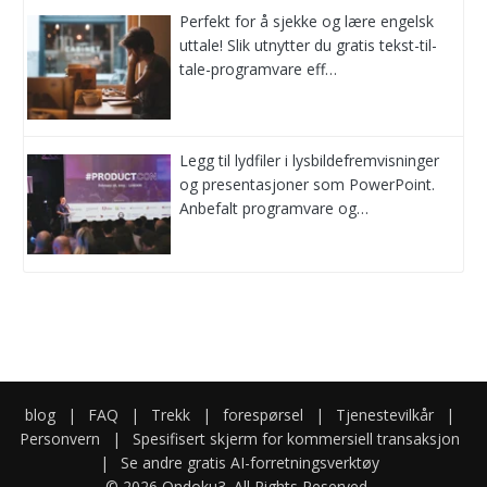
Perfekt for å sjekke og lære engelsk
uttale! Slik utnytter du gratis tekst-til-
tale-programvare eff…
Legg til lydfiler i lysbildefremvisninger
og presentasjoner som PowerPoint.
Anbefalt programvare og…
blog
|
FAQ
|
Trekk
|
forespørsel
|
Tjenestevilkår
|
Personvern
|
Spesifisert skjerm for kommersiell transaksjon
|
Se andre gratis AI-forretningsverktøy
© 2026 Ondoku3. All Rights Reserved.