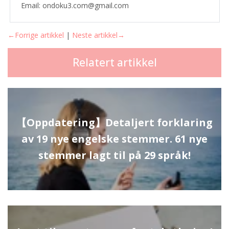
Email: ondoku3.com@gmail.com
←Forrige artikkel
|
Neste artikkel→
Relatert artikkel
【Oppdatering】Detaljert forklaring
av 19 nye engelske stemmer. 61 nye
stemmer lagt til på 29 språk!