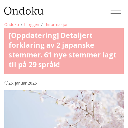
Ondoku
bloggen
Informasjon
[Oppdatering] Detaljert
forklaring av 2 japanske
stemmer. 61 nye stemmer lagt
til på 29 språk!
26. januar 2026