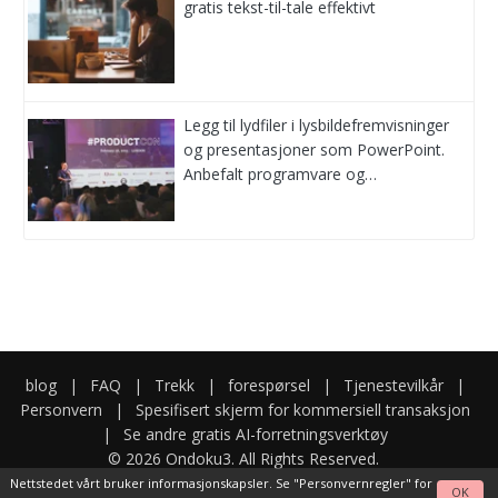
gratis tekst-til-tale effektivt
Legg til lydfiler i lysbildefremvisninger
og presentasjoner som PowerPoint.
Anbefalt programvare og…
blog
|
FAQ
|
Trekk
|
forespørsel
|
Tjenestevilkår
|
Personvern
|
Spesifisert skjerm for kommersiell transaksjon
|
Se andre gratis AI-forretningsverktøy
© 2026 Ondoku3. All Rights Reserved.
Nettstedet vårt bruker informasjonskapsler. Se
"Personvernregler"
for
OK