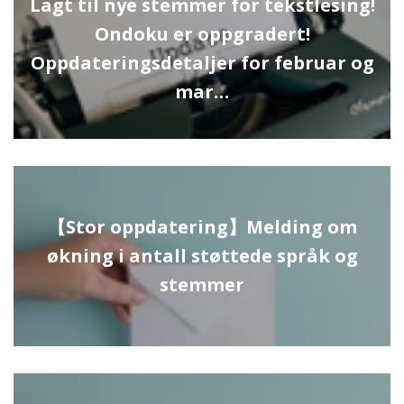
Lagt til nye stemmer for tekstlesing!
Ondoku er oppgradert!
Oppdateringsdetaljer for februar og
mar…
【Stor oppdatering】Melding om
økning i antall støttede språk og
stemmer