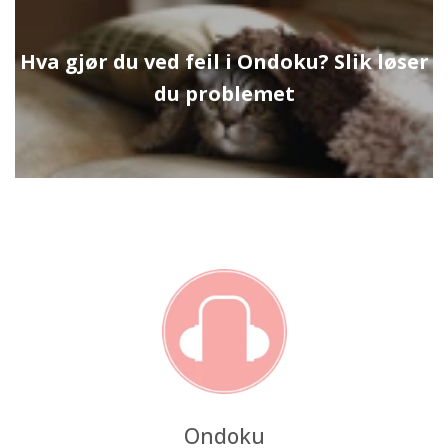
Hva gjør du ved feil i Ondoku? Slik løser
du problemet
Ondoku