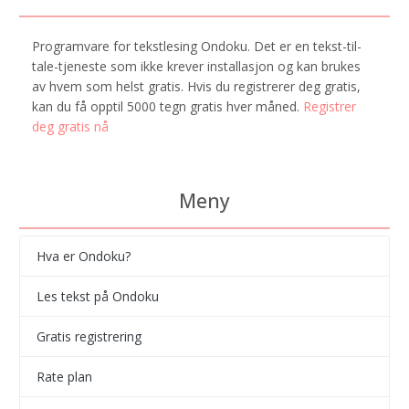
Programvare for tekstlesing Ondoku. Det er en tekst-til-
tale-tjeneste som ikke krever installasjon og kan brukes
av hvem som helst gratis. Hvis du registrerer deg gratis,
kan du få opptil 5000 tegn gratis hver måned.
Registrer
deg gratis nå
Meny
Hva er Ondoku?
Les tekst på Ondoku
Gratis registrering
Rate plan