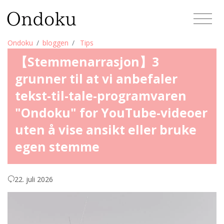
Ondoku
bloggen
Tips
【Stemmenarrasjon】3
grunner til at vi anbefaler
tekst-til-tale-programvaren
"Ondoku" for YouTube-videoer
uten å vise ansikt eller bruke
egen stemme
22. juli 2026