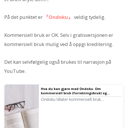
På det punktet er
『Ondoku』
veldig tydelig.
Kommersiell bruk er OK. Selv i gratisversjonen er
kommersiell bruk mulig ved å oppgi kreditering.
Det kan selvfølgelig også brukes til narrasjon på
YouTube.
Hva du kan gjøre med Ondoku. Om
kommersiell bruk (forretningsbruk) og
forbudte handlinger. | Tekst-til-tale-
Ondoku tillater kommersiell bruk
programvare Ondoku
(forretningsbruk). Uansett om du er en
privatperson eller en bedrift, regnes bruk
med det formål å oppnå direkte eller
indirekte økonomisk gevinst som
kommersiell bruk. Vær imidlertid