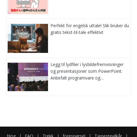
Perfekt for engelsk uttale! Slik bruker du
gratis tekst-til-tale effektivt
Legg til lydfiler i lysbildefremvisninger
og presentasjoner som PowerPoint.
Anbefalt programvare og…
blog
|
FAQ
|
Trekk
|
forespørsel
|
Tjenestevilkår
|