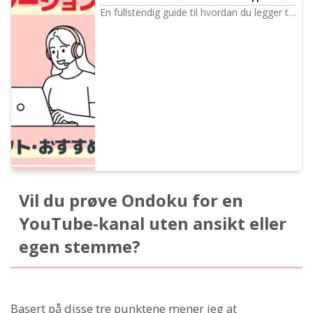
programvare til opptaksmetoder | Tekst-til-
En fullstendig guide til hvordan du legger til
tale-programvare Ondoku
narrasjon i videoer! Vi introduserer fem
anbefalte verktøy, fra gratis AI-apper til
betalt programvare, og går gjennom
produksjonsprosessen trinn for trinn.
Perfekt for videoproduksjon til YouTube,
TikTok og Instagram.
Vil du prøve Ondoku for en
YouTube-kanal uten ansikt eller
egen stemme?
Basert på disse tre punktene mener jeg at