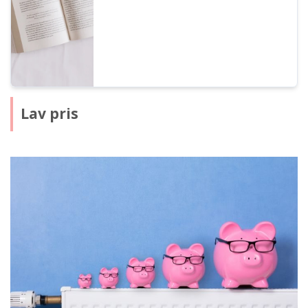
oppmerksom på at Ondoku har fastsatte
forbudte handlinger. Denne gangen skal vi
introdusere hva du kan og ikke kan gjøre
med Ondoku.
Lav pris