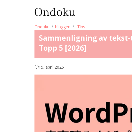
Ondoku
bloggen
Tips
Sammenligning av tekst-ti
Topp 5 [2026]
15. april 2026