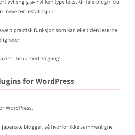
rt avhengig av hvilken type tekst-til-tale-plugin du
 nøye før installasjon.
n svært praktisk funksjon som kan øke tiden leserne
eligheten.
å ta det i bruk med en gang!
plugins for WordPress
 for WordPress.
å japanske blogger, så hvorfor ikke sammenligne