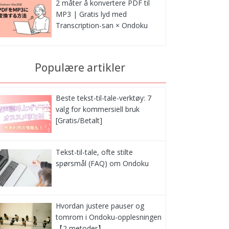
2 måter å konvertere PDF til
MP3 | Gratis lyd med
Transcription-san × Ondoku
Populære artikler
Beste tekst-til-tale-verktøy: 7
valg for kommersiell bruk
[Gratis/Betalt]
Tekst-til-tale, ofte stilte
spørsmål (FAQ) om Ondoku
Hvordan justere pauser og
tomrom i Ondoku-opplesningen
【2 metoder】