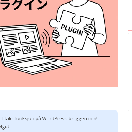
t-til-tale-funksjon på WordPress-bloggen min!
elge?