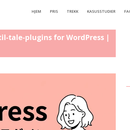
HJEM
PRIS
TREKK
KASUSSTUDIER
FA
l-tale-plugins for WordPress |