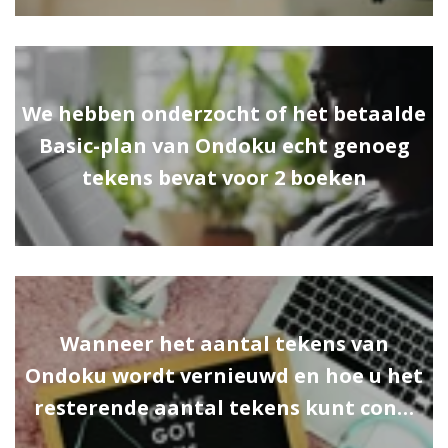
We hebben onderzocht of het betaalde
Basic-plan van Ondoku echt genoeg
tekens bevat voor 2 boeken
Wanneer het aantal tekens van
Ondoku wordt vernieuwd en hoe u het
resterende aantal tekens kunt con…