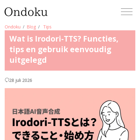
Ondoku
Blog
Tips
Wat is Irodori-TTS? Functies,
tips en gebruik eenvoudig
uitgelegd
28 juli 2026