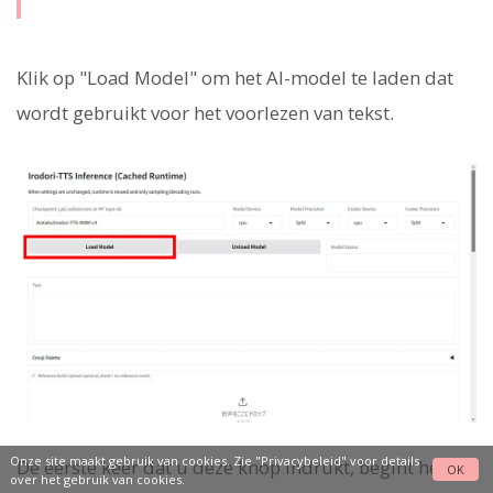
Klik op "Load Model" om het AI-model te laden dat
wordt gebruikt voor het voorlezen van tekst.
Onze site maakt gebruik van cookies. Zie
"Privacybeleid"
voor details
De eerste keer dat u deze knop indrukt, begint het
OK
over het gebruik van cookies.