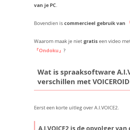
van je PC
.
Bovendien is
commercieel gebruik van
Waarom maak je niet
gratis
een video met
『Ondoku』
?
Wat is spraaksoftware A.I.
verschillen met VOICEROID
Eerst een korte uitleg over A.I.VOICE2.
A.I.VOICE2 is de opvolger van