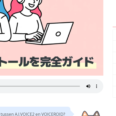
l tussen A.I.VOICE2 en VOICEROID?