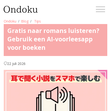
Ondoku
Blog
Tips
Gratis naar romans luisteren?
Gebruik een AI-voorleesapp
voor boeken
22 juli 2026