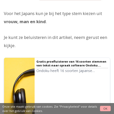
Voor het Japans kun je bij het type stem kiezen uit
vrouw, man en kind
.
Je kunt ze beluisteren in dit artikel, neem gerust een
kijkje.
Gratis proefluisteren van 16 soorten stemmen
van tekst-naar-spraak software Ondoku.
Verander de indruk door toonhoogtevariaties.
Ondoku heeft 16 soorten Japanse
stemmen. Natuurlijk zijn er zowel mannen-
als vrouwenstemmen beschikbaar. We
hebben 8 soorten veelgebruikte Japanse
stemmen en de stemmen waarbij de
toonhoogte van elke stem is aangepast,
beschikbaar gemaakt voor een luistertest.
Onze site maakt gebruik van cookies. Zie
"Privacybeleid"
voor details
OK
over het gebruik van cookies.