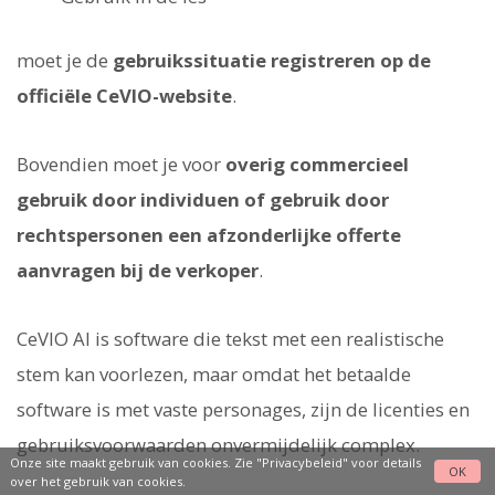
moet je de
gebruikssituatie registreren op de
officiële CeVIO-website
.
Bovendien moet je voor
overig commercieel
gebruik door individuen of gebruik door
rechtspersonen een afzonderlijke offerte
aanvragen bij de verkoper
.
CeVIO AI is software die tekst met een realistische
stem kan voorlezen, maar omdat het betaalde
software is met vaste personages, zijn de licenties en
gebruiksvoorwaarden onvermijdelijk complex.
Onze site maakt gebruik van cookies. Zie
"Privacybeleid"
voor details
OK
over het gebruik van cookies.