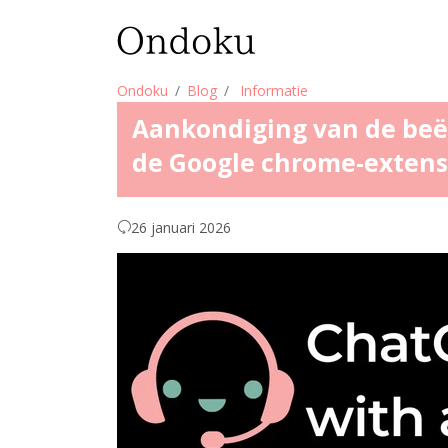
Ondoku
Blog
Informatie
Aankondiging van de beëi
de Google chrome-exten
26 januari 2026