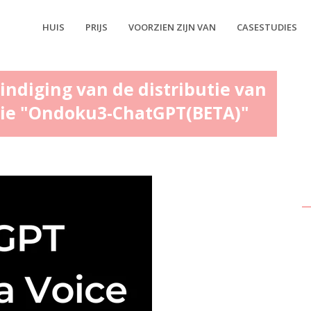
HUIS
PRIJS
VOORZIEN ZIJN VAN
CASESTUDIES
ndiging van de distributie van
sie "Ondoku3-ChatGPT(BETA)"