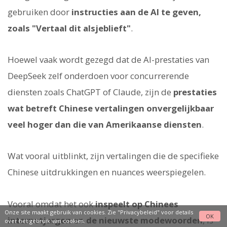
gebruiken door
instructies aan de AI te geven,
zoals "Vertaal dit alsjeblieft"
.
Hoewel vaak wordt gezegd dat de AI-prestaties van
DeepSeek zelf onderdoen voor concurrerende
diensten zoals ChatGPT of Claude, zijn de
prestaties
wat betreft Chinese vertalingen onvergelijkbaar
veel hoger dan die van Amerikaanse diensten
.
Wat vooral uitblinkt, zijn vertalingen die de specifieke
Chinese uitdrukkingen en nuances weerspiegelen.
Vooral omdat het ook
inspeelt op Chinees
Onze site maakt gebruik van cookies. Zie
"Privacybeleid"
voor details
OK
internetjargon en de nieuwste modewoorden
, is
over het gebruik van cookies.