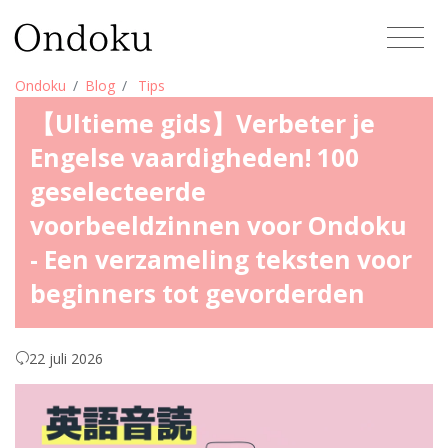
Ondoku
Blog
Tips
【Ultieme gids】Verbeter je
Engelse vaardigheden! 100
geselecteerde
voorbeeldzinnen voor Ondoku
- Een verzameling teksten voor
beginners tot gevorderden
22 juli 2026