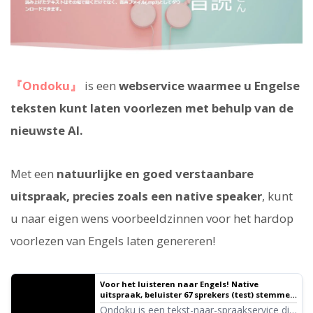
『Ondoku』
is een
webservice waarmee u Engelse
teksten kunt laten voorlezen met behulp van de
nieuwste AI.
Met een
natuurlijke en goed verstaanbare
uitspraak, precies zoals een native speaker
, kunt
u naar eigen wens voorbeeldzinnen voor het hardop
voorlezen van Engels laten genereren!
Voor het luisteren naar Engels! Native
uitspraak, beluister 67 sprekers (test) stemmen
van vrouwen, mannen, meisjes en jongens! |
Ondoku is een tekst-naar-spraakservice die