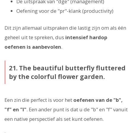
De uitspraak van "dge" (management)
Oefening voor de "pr"-klank (productivity)
Dit zijn allemaal uitspraken die lastig zijn om als één
geheel uit te spreken, dus
intensief hardop
oefenen is aanbevolen
.
21. The beautiful butterfly fluttered
by the colorful flower garden.
Een zin die perfect is voor het
oefenen van de "b",
"f" en "l"
. Een ander punt is dat u de "b" en "f" vanuit
een native perspectief als set kunt oefenen.