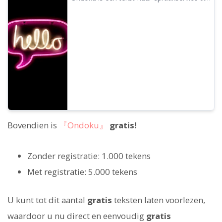
Tekst-naar-spraaksoftware Ondoku
woorden uit de hele wereld kan uitspreken.
U kunt 67 verschillende soorten Engelse
stemmen van Ondoku beluisteren (test).
Bovendien is
『Ondoku』
gratis!
Zonder registratie: 1.000 tekens
Met registratie: 5.000 tekens
U kunt tot dit aantal
gratis
teksten laten voorlezen,
waardoor u nu direct en eenvoudig
gratis