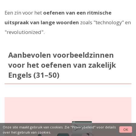
Een zin voor het
oefenen van een ritmische
uitspraak van lange woorden
zoals "technology" en
"revolutionized".
Aanbevolen voorbeeldzinnen
voor het oefenen van zakelijk
Engels (31–50)
Onze site maakt gebruik van cookies. Zie
"Privacybeleid"
voor details
OK
over het gebruik van cookies.