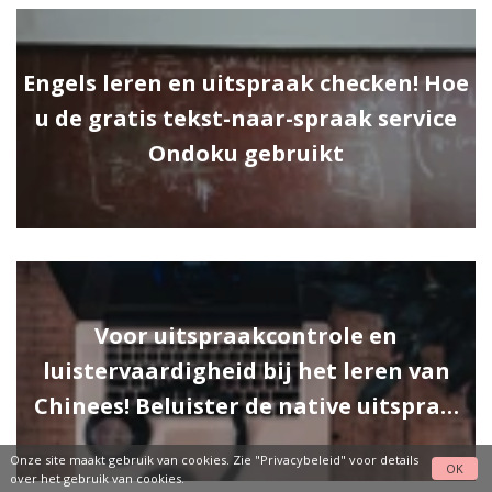
Engels leren en uitspraak checken! Hoe
u de gratis tekst-naar-spraak service
Ondoku gebruikt
Voor uitspraakcontrole en
luistervaardigheid bij het leren van
Chinees! Beluister de native uitspra…
Onze site maakt gebruik van cookies. Zie
"Privacybeleid"
voor details
OK
over het gebruik van cookies.