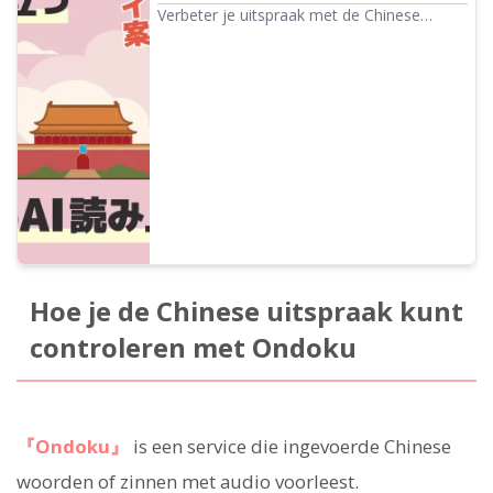
uitspraakoefeningen tot inkomend toerisme
Verbeter je uitspraak met de Chinese
voorleesservice! Uitleg over de kenmerken
en het gebruik van tekst-naar-spraak-tools
die Mandarijn, Taiwanees Chinees,
Kantonees en verschillende regionale
dialecten ondersteunen. Waarom probeer
je als beginner of gevorderde geen gratis
Chinese voorleestool?
Hoe je de Chinese uitspraak kunt
controleren met Ondoku
『Ondoku』
is een service die ingevoerde Chinese
woorden of zinnen met audio voorleest.