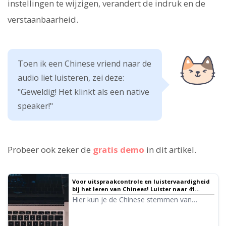
instellingen te wijzigen, verandert de indruk en de
verstaanbaarheid.
Toen ik een Chinese vriend naar de
audio liet luisteren, zei deze:
"Geweldig! Het klinkt als een native
speaker!"
Probeer ook zeker de
gratis demo
in dit artikel.
Voor uitspraakcontrole en luistervaardigheid
bij het leren van Chinees! Luister naar 41
sprekers met een native uitspraak (vrouwen,
Hier kun je de Chinese stemmen van
mannen, meisjes)
Ondoku beluisteren. Voor de Chinese audio
kun je kiezen uit Mandarijn (vasteland van