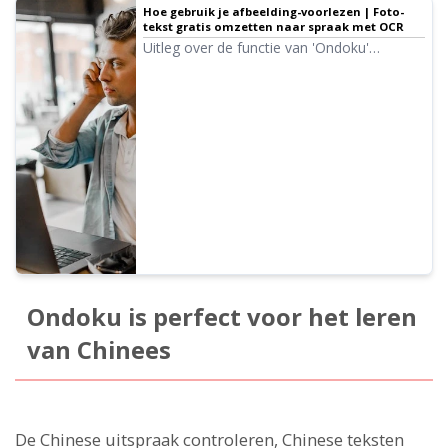
Hoe gebruik je afbeelding-voorlezen | Foto-
tekst gratis omzetten naar spraak met OCR
Uitleg over de functie van 'Ondoku'
waarmee je tekst van afbeeldingen of
foto's kunt lezen (OCR) en laten voorlezen.
Gratis te gebruiken. Of het nu op de pc of
smartphone is, het voorlezen is binnen
enkele seconden voltooid door simpelweg
een afbeelding te uploaden.
Ondoku is perfect voor het leren
van Chinees
De Chinese uitspraak controleren, Chinese teksten