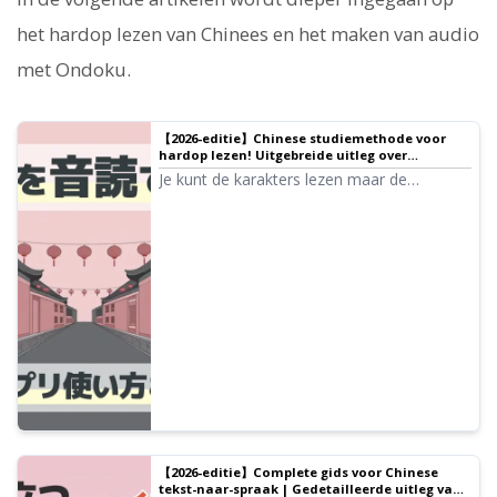
het hardop lezen van Chinees en het maken van audio
met Ondoku.
【2026-editie】Chinese studiemethode voor
hardop lezen! Uitgebreide uitleg over
aanbevolen sites, apps, voorbeeldteksten en
Je kunt de karakters lezen maar de
gebruik
uitspraak niet... Los dat probleem op! Een
zorgvuldige selectie van aanbevolen sites
en apps voor het hardop lezen van
Chinees. Uitleg over de toepassing van het
gratis te gebruiken 'Ondoku', tips om een
uitspraak op moedertaalniveau te krijgen
en uitleg over voorbeeldteksten.
【2026-editie】Complete gids voor Chinese
tekst-naar-spraak | Gedetailleerde uitleg van