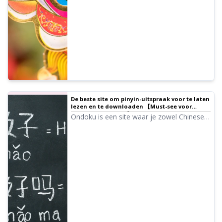
helpen bij je studie.
De beste site om pinyin-uitspraak voor te laten
lezen en te downloaden 【Must-see voor
studenten Chinees】
Ondoku is een site waar je zowel Chinese
karakters als teksten in pinyin kunt laten
voorlezen en downloaden. Met een
smartphone kun je zelfs ter plekke
genomen foto's laten uitspreken in het
Chinees.