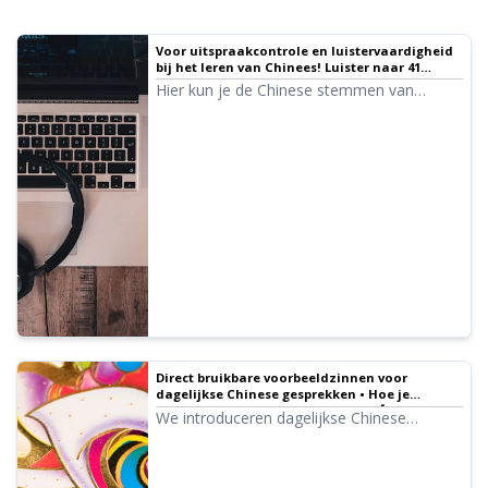
Voor uitspraakcontrole en luistervaardigheid
bij het leren van Chinees! Luister naar 41
sprekers met een native uitspraak (vrouwen,
Hier kun je de Chinese stemmen van
mannen, meisjes)
Ondoku beluisteren. Voor de Chinese audio
kun je kiezen uit Mandarijn (vasteland van
China), Kantonees (Hongkong) en Guoyu
(Taiwan). De stemmen omvatten vrouwen,
mannen, meisjes en jongens.
Direct bruikbare voorbeeldzinnen voor
dagelijkse Chinese gesprekken • Hoe je
origineel audiomateriaal maakt 【Inclusief
We introduceren dagelijkse Chinese
uitspraak-audio】
gesprekken inclusief audiomateriaal.
Daarnaast laten we zien hoe je zelf
origineel audiomateriaal kunt maken om te