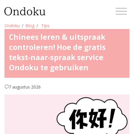
Ondoku
Blog
Tips
Chinees leren & uitspraak
controleren! Hoe de gratis
tekst-naar-spraak service
Ondoku te gebruiken
7 augustus 2026