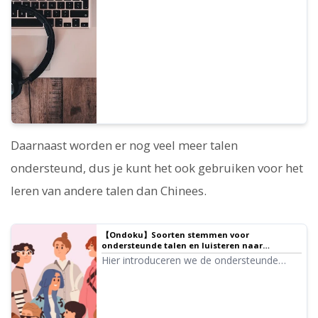
China), Kantonees (Hongkong) en Guoyu
(Taiwan). De stemmen omvatten vrouwen,
mannen, meisjes en jongens.
Daarnaast worden er nog veel meer talen
ondersteund, dus je kunt het ook gebruiken voor het
leren van andere talen dan Chinees.
【Ondoku】Soorten stemmen voor
ondersteunde talen en luisteren naar
voorbeeldfragmenten
Hier introduceren we de ondersteunde
talen en voorbeeldfragmenten van Ondoku.