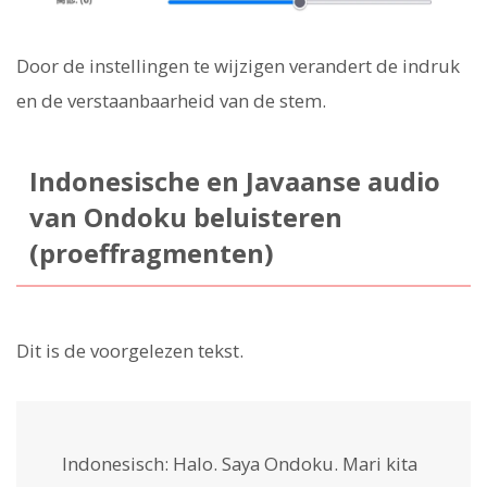
Door de instellingen te wijzigen verandert de indruk
en de verstaanbaarheid van de stem.
Indonesische en Javaanse audio
van Ondoku beluisteren
(proeffragmenten)
Dit is de voorgelezen tekst.
Indonesisch: Halo. Saya Ondoku. Mari kita