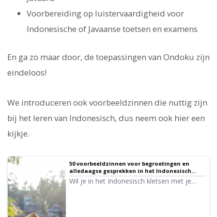
Voorbereiding op luistervaardigheid voor
Indonesische of Javaanse toetsen en examens
En ga zo maar door, de toepassingen van Ondoku zijn
eindeloos!
We introduceren ook voorbeeldzinnen die nuttig zijn
bij het leren van Indonesisch, dus neem ook hier een
kijkje.
50 voorbeeldzinnen voor begroetingen en
alledaagse gesprekken in het Indonesisch
[met audio]
Wil je in het Indonesisch kletsen met je
Indonesische vrienden? Wil je zinnen leren
om beter te communiceren? Voor deze
mensen introduceren we direct bruikbare