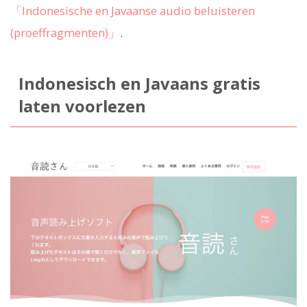
「Indonesische en Javaanse audio beluisteren
(proeffragmenten)」
.
Indonesisch en Javaans gratis
laten voorlezen