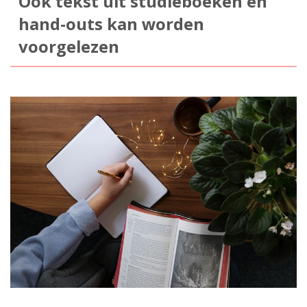
Ook tekst uit studieboeken en
hand-outs kan worden
voorgelezen