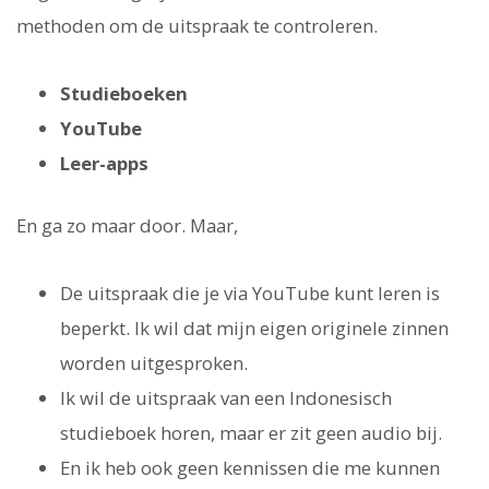
methoden om de uitspraak te controleren.
Studieboeken
YouTube
Leer-apps
En ga zo maar door. Maar,
De uitspraak die je via YouTube kunt leren is
beperkt. Ik wil dat mijn eigen originele zinnen
worden uitgesproken.
Ik wil de uitspraak van een Indonesisch
studieboek horen, maar er zit geen audio bij.
En ik heb ook geen kennissen die me kunnen