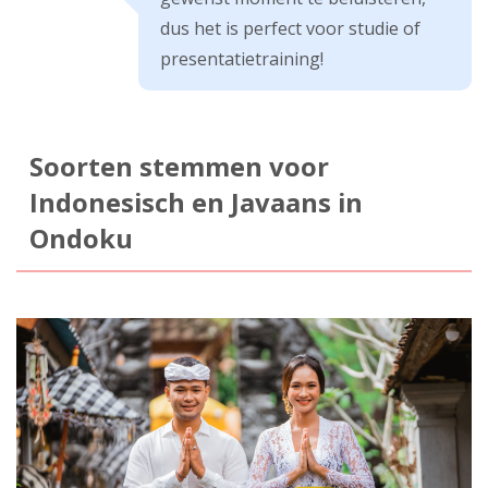
dus het is perfect voor studie of
presentatietraining!
Soorten stemmen voor
Indonesisch en Javaans in
Ondoku