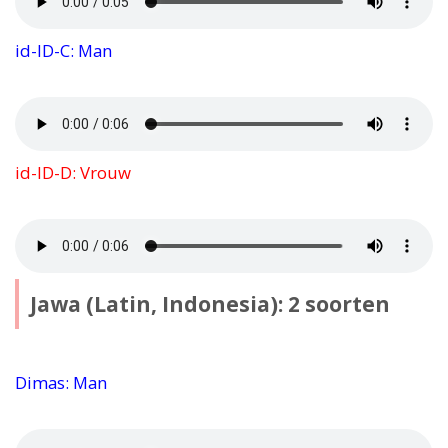
id-ID-C: Man
id-ID-D: Vrouw
Jawa (Latin, Indonesia): 2 soorten
Dimas: Man