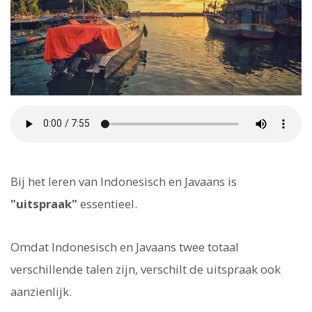
Bij het leren van Indonesisch en Javaans is
"uitspraak"
essentieel.
Omdat Indonesisch en Javaans twee totaal
verschillende talen zijn, verschilt de uitspraak ook
aanzienlijk.