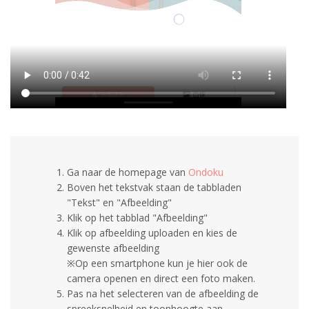
Ga naar de homepage van
Ondoku
Boven het tekstvak staan de tabbladen
"Tekst" en "Afbeelding"
Klik op het tabblad "Afbeelding"
Klik op afbeelding uploaden en kies de
gewenste afbeelding
※Op een smartphone kun je hier ook de
camera openen en direct een foto maken.
Pas na het selecteren van de afbeelding de
spreeksnelheid en toonhoogte aan.