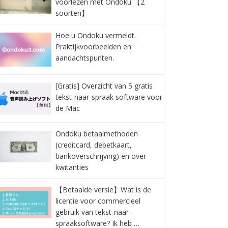
voorlezen met Ondoku 【2
soorten】
Hoe u Ondoku vermeldt.
Praktijkvoorbeelden en
aandachtspunten.
[Gratis] Overzicht van 5 gratis
tekst-naar-spraak software voor
de Mac
Ondoku betaalmethoden
(creditcard, debetkaart,
bankoverschrijving) en over
kwitanties
【Betaalde versie】Wat is de
licentie voor commercieel
gebruik van tekst-naar-
spraaksoftware? Ik heb …