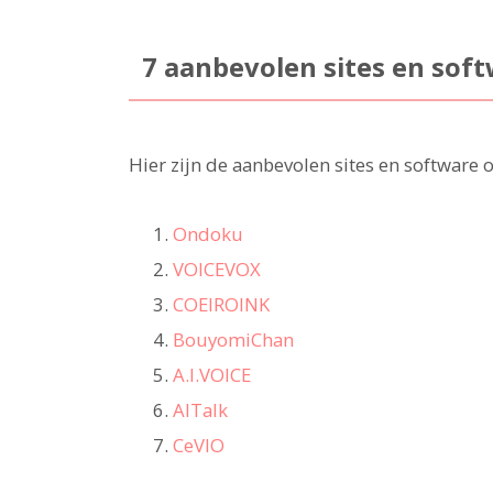
7 aanbevolen sites en sof
Hier zijn de aanbevolen sites en software 
Ondoku
VOICEVOX
COEIROINK
BouyomiChan
A.I.VOICE
AITalk
CeVIO