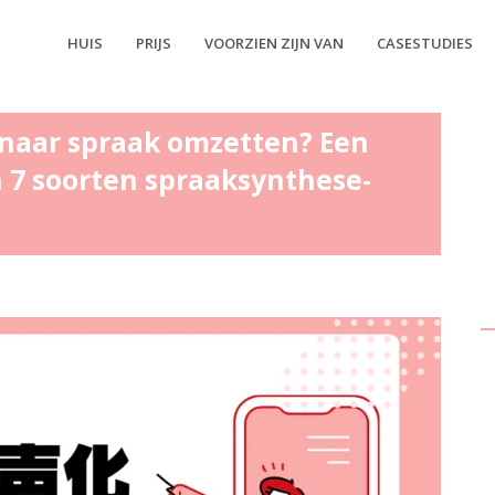
HUIS
PRIJS
VOORZIEN ZIJN VAN
CASESTUDIES
naar spraak omzetten? Een
n 7 soorten spraaksynthese-