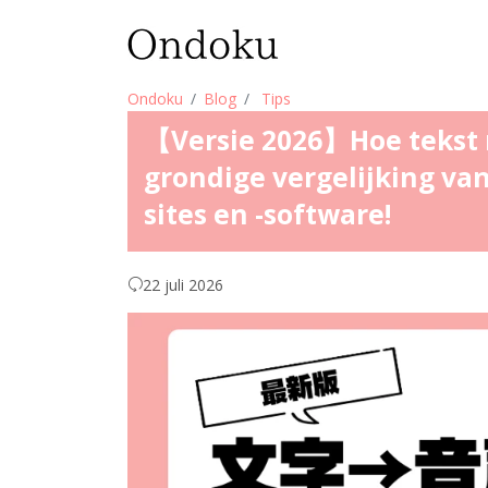
Ondoku
Blog
Tips
【Versie 2026】Hoe tekst 
grondige vergelijking va
sites en -software!
22 juli 2026