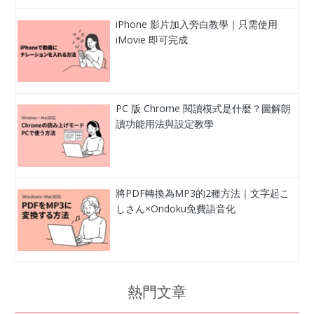
iPhone 影片加入旁白教學｜只需使用
iMovie 即可完成
PC 版 Chrome 閱讀模式是什麼？圖解朗
讀功能用法與設定教學
將PDF轉換為MP3的2種方法｜文字起こ
しさん×Ondoku免費語音化
熱門文章