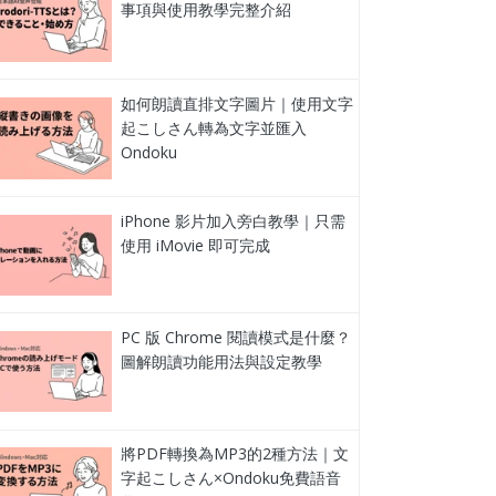
事項與使用教學完整介紹
如何朗讀直排文字圖片｜使用文字
起こしさん轉為文字並匯入
Ondoku
iPhone 影片加入旁白教學｜只需
使用 iMovie 即可完成
PC 版 Chrome 閱讀模式是什麼？
圖解朗讀功能用法與設定教學
將PDF轉換為MP3的2種方法｜文
字起こしさん×Ondoku免費語音