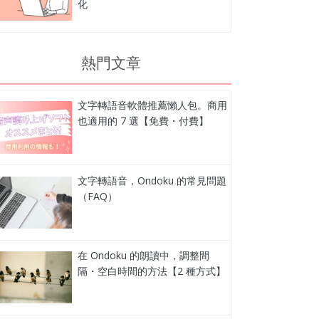
化
熱門文章
文字轉語音軟體推薦懶人包。商用
也適用的 7 選【免費・付費】
文字轉語音，Ondoku 的常見問題
（FAQ）
在 Ondoku 的朗讀中，調整間
隔・空白時間的方法【2 種方式】