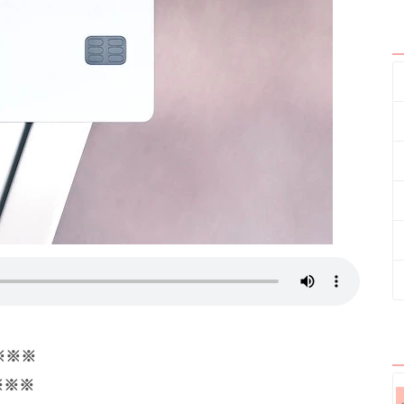
。※※※
※※※