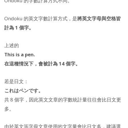
Ondoku 的字數計算方式不同。
Ondoku 的英文字數計算方式，是
將英文字母與空格皆
計為 1 個字。
上述的
This is a pen.
在這種情況下，會被計為 14 個字。
若是日文：
これはペンです。
共 8 個字，因此英文文章的字數統計量往往會比日文更
多。
由於英文等字母文章使用的文字量會比日文多，建議選