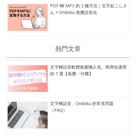
PDF 轉 MP3 的 2 種方法｜文字起こしさ
ん × Ondoku 免費語音化
熱門文章
文字轉語音軟體推薦懶人包。商用也適用
的 7 選【免費・付費】
文字轉語音，Ondoku 的常見問題
（FAQ）