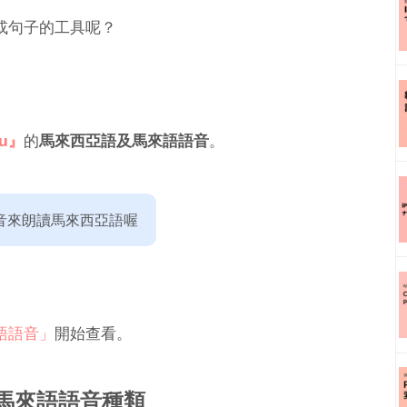
或句子的工具呢？
ku』
的
馬來西亞語及馬來語語音
。
音來朗讀馬來西亞語喔
語語音」
開始查看。
・馬來語語音種類