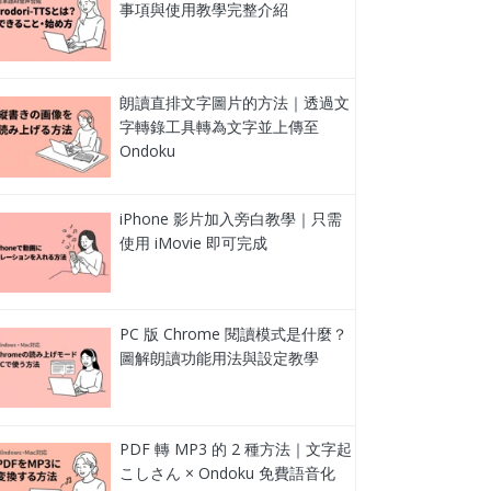
事項與使用教學完整介紹
朗讀直排文字圖片的方法｜透過文
字轉錄工具轉為文字並上傳至
Ondoku
iPhone 影片加入旁白教學｜只需
使用 iMovie 即可完成
PC 版 Chrome 閱讀模式是什麼？
圖解朗讀功能用法與設定教學
PDF 轉 MP3 的 2 種方法｜文字起
こしさん × Ondoku 免費語音化