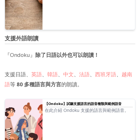
支援外語朗讀
『Ondoku』
除了日語以外也可以朗讀！
支援日語、
英語
、
韓語
、
中文
、
法語
、
西班牙語
、
越南
語
等
80 多種語言與方言
的朗讀。
【Ondoku】試聽支援語言的語音種類與範例語音
在此介紹 Ondoku 支援的語言與範例語音。