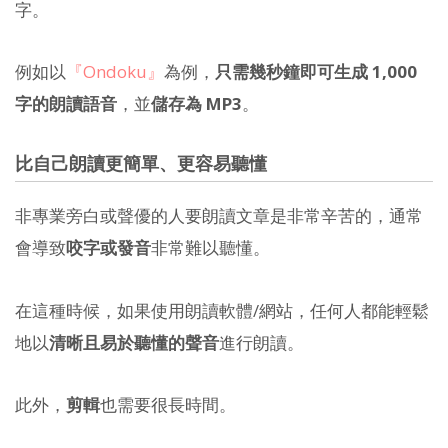
字。
例如以
『Ondoku』
為例，
只需幾秒鐘即可生成 1,000
字的朗讀語音
，並
儲存為 MP3
。
比自己朗讀更簡單、更容易聽懂
非專業旁白或聲優的人要朗讀文章是非常辛苦的，通常
會導致
咬字或發音
非常難以聽懂。
在這種時候，如果使用朗讀軟體/網站，任何人都能輕鬆
地以
清晰且易於聽懂的聲音
進行朗讀。
此外，
剪輯
也需要很長時間。