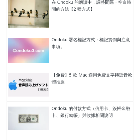
在 Ondoku 的朗讀中，調整間隔・空白時
間的方法【2 種方式】
Ondoku 署名標記方式：標記實例與注意
事項。
【免費】5 款 Mac 適用免費文字轉語音軟
體推薦
Ondoku 的付款方式（信用卡、簽帳金融
卡、銀行轉帳）與收據相關說明