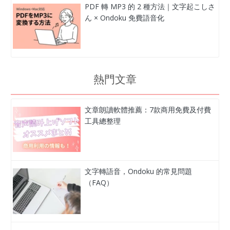
PDF 轉 MP3 的 2 種方法｜文字起こしさ
ん × Ondoku 免費語音化
熱門文章
文章朗讀軟體推薦：7款商用免費及付費
工具總整理
文字轉語音，Ondoku 的常見問題
（FAQ）