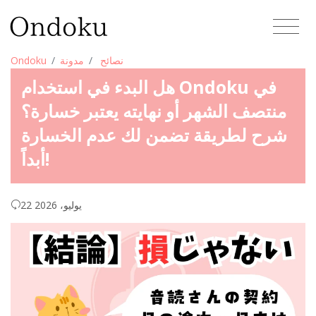
نصائح
مدونة
Ondoku
هل البدء في استخدام Ondoku في
منتصف الشهر أو نهايته يعتبر خسارة؟
شرح لطريقة تضمن لك عدم الخسارة
أبداً!
22 يوليو، 2026