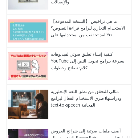
والإيصالات
【النسخة المدفوعة】 ما هي تراخيص
الاستخدام التجاري لبرامج قراءة النصوص؟
لقد تحققت من استخدامها على Yo…
كيفية إنشاء تعليق صوتي لفيديوهات
YouTube بسرعة ببرامج تحويل النص إلى
كلام: نصائح وخطوات.
مثالي للتحقق من نطق اللغة الإنجليزية
ودراستها! طرق الاستخدام الفعال لبرامج
text-to-speech المجانية
أضف ملفات صوتية إلى شرائح العروض
التقديمية مثل PowerPoint. البرامج الموصى