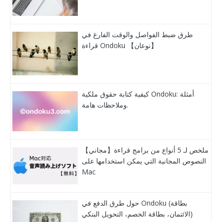
طرق ضبط الفواصل والوقت الفارغ في
قراءة Ondoku 【نوعان】
كيفية كتابة حقوق ملكية Ondoku: أمثلة
وملاحظات هامة.
【مجاني】ملخص لـ 5 أنواع من برامج قراءة
النصوص المجانية التي يمكن استخدامها على
Mac
حول طرق الدفع في Ondoku (بطاقة
الائتمان، بطاقة الخصم، التحويل البنكي)